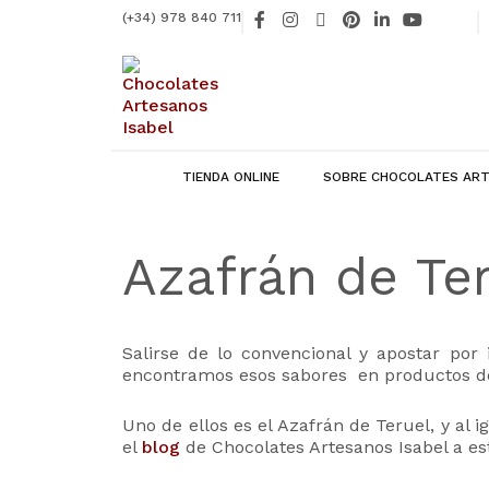
Ir
F
I
X
P
L
Y
(+34) 978 840 711
al
a
n
-
i
i
o
contenido
c
s
t
n
n
u
e
t
w
t
k
t
b
a
i
e
e
u
o
g
t
r
d
b
o
r
t
e
i
e
k
a
e
s
n
-
m
r
t
-
f
i
TIENDA ONLINE
SOBRE CHOCOLATES ART
n
Azafrán de Te
Salirse de lo convencional y apostar por
encontramos esos sabores en productos de 
Uno de ellos es el Azafrán de Teruel, y al 
el
blog
de Chocolates Artesanos Isabel a es