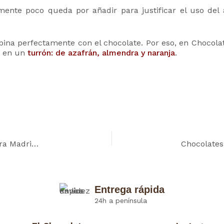
mente poco queda por añadir para justificar el uso del
ina perfectamente con el chocolate. Por eso, en Chocolat
 en un
turrón: de azafrán, almendra y naranja
.
in
er
st
Chocolates Artesanos Isabel en la Feria Biocultura Madrid 2016
Entrega rápida
24h a península