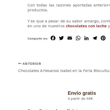
Con todas las razones aportadas anterior
productos.
Y es que a pesar de su sabor amargo, comb
en uno de nuestros
chocolates con leche
y
Fa
Tw
Em
Wh
Lin
Tel
P
ce
itt
ail
ats
ke
egr
t
bo
er
Ap
dIn
am
e
ok
p
ANTERIOR
Envío gratis
A partir de 59€