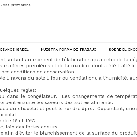
Zona profesional
ESANOS ISABEL
NUESTRA FORMA DE TRABAJO
SOBRE EL CHO
vant, autant au moment de l’élaboration qu’a celui de la dé
s matières premières et de la manière dont a été traité le
 ses conditions de conservation.
leil, rayons du soleil, four ou ventilation), à l’humidité,
quelques règles:
 ou dans le congélateur. Les changements de températ
sorbent ensuite les saveurs des autres aliments.
rface du chocolat et peut le rendre âpre. Cependant, une s
hocolat.
ntre 16 et 19ºC.
c, loin des fortes odeurs.
afin d’éviter le blanchissement de la surface du produit