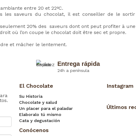
 ambiante entre 20 et 22ºC.
 les saveurs du chocolat, il est conseiller de le sort
 seulement 20% des saveurs dont ont peut profiter à un
ndroit où l’on coupe le chocolat doit être sec et propre.
ndre et mâcher le lentement.
Entrega rápida
24h a península
El Chocolate
Instagram
ara
Su Historia
tos.
Chocolate y salud
Últimos re
Un placer para el paladar
Elaboralo tú mismo
Cata y degustación
Conócenos