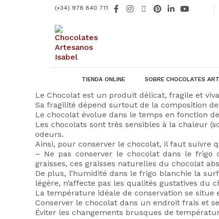
Ir
F
I
X
P
L
Y
(+34) 978 840 711
al
a
n
-
i
i
o
contenido
c
s
t
n
n
u
e
t
w
t
k
t
b
a
i
e
e
u
o
g
t
r
d
b
o
r
t
e
i
e
k
a
e
s
n
-
m
r
t
-
f
i
TIENDA ONLINE
SOBRE CHOCOLATES ART
n
Le Chocolat est un produit délicat, fragile et vi
Sa fragilité dépend surtout de la composition de
Le chocolat évolue dans le temps en fonction de
Les chocolats sont très sensibles à la chaleur (so
odeurs.
Ainsi, pour conserver le chocolat, il faut suivre 
– Ne pas conserver le chocolat dans le frigo
graisses, ces graisses naturelles du chocolat ab
De plus, l’humidité dans le frigo blanchie la su
légère, n’affecte pas les qualités gustatives du c
La température idéale de conservation se situe e
Conserver le chocolat dans un endroit frais et se
Éviter les changements brusques de température 