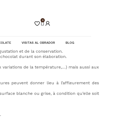
0
Carrito
COLATE
VISITAS AL OBRADOR
BLOG
gustation et de la conservation.
 chocolat durant son élaboration.
 aux variations de la température,…) mais aussi aux
ures peuvent donner lieu à l’affleurement des
urface blanche ou grise, à condition qu’elle soit
.