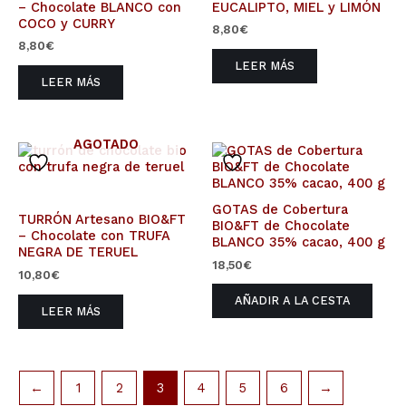
– Chocolate BLANCO con
EUCALIPTO, MIEL y LIMÓN
COCO y CURRY
8,80
€
8,80
€
LEER MÁS
LEER MÁS
AGOTADO
GOTAS de Cobertura
TURRÓN Artesano BIO&FT
BIO&FT de Chocolate
– Chocolate con TRUFA
BLANCO 35% cacao, 400 g
NEGRA DE TERUEL
18,50
€
10,80
€
AÑADIR A LA CESTA
LEER MÁS
←
1
2
3
4
5
6
→