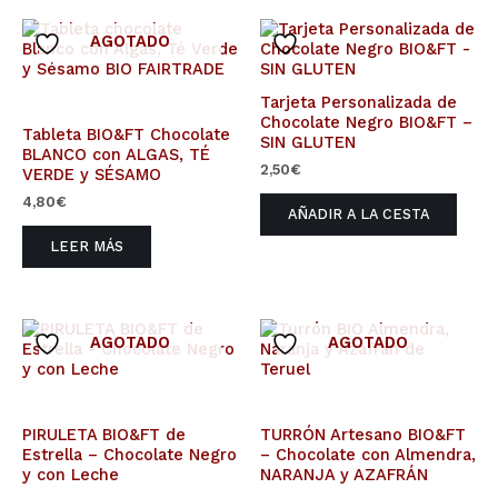
AGOTADO
Tarjeta Personalizada de
Chocolate Negro BIO&FT –
Tableta BIO&FT Chocolate
SIN GLUTEN
BLANCO con ALGAS, TÉ
2,50
€
VERDE y SÉSAMO
4,80
€
AÑADIR A LA CESTA
LEER MÁS
AGOTADO
AGOTADO
PIRULETA BIO&FT de
TURRÓN Artesano BIO&FT
Estrella – Chocolate Negro
– Chocolate con Almendra,
y con Leche
NARANJA y AZAFRÁN