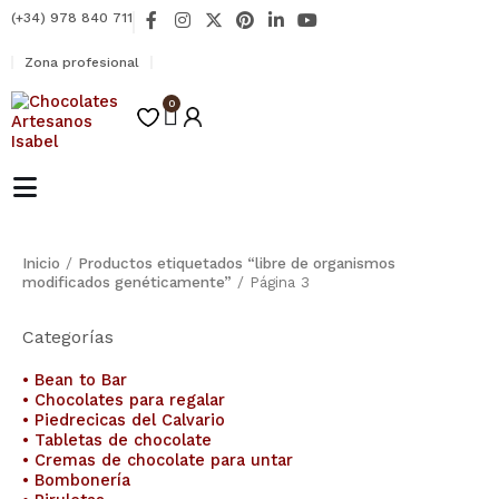
Ir
F
I
X
P
L
Y
(+34) 978 840 711
al
a
n
-
i
i
o
contenido
c
s
t
n
n
u
Zona profesional
e
t
w
t
k
t
b
a
i
e
e
u
o
0
g
t
r
d
b
Carrito
o
r
t
e
i
e
k
a
e
s
n
-
m
r
t
-
f
i
n
Inicio
/
Productos etiquetados “libre de organismos
modificados genéticamente”
/ Página 3
Categorías
• Bean to Bar
• Chocolates para regalar
• Piedrecicas del Calvario
• Tabletas de chocolate
• Cremas de chocolate para untar
• Bombonería