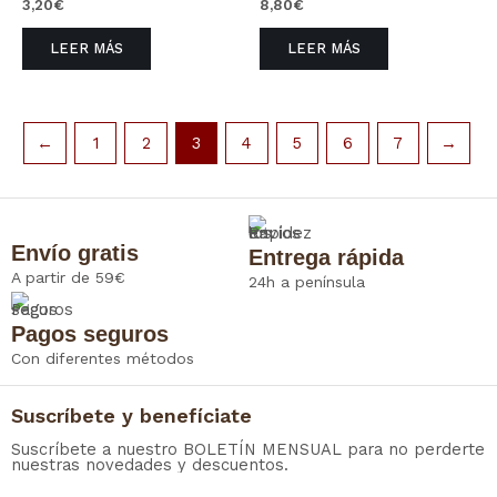
3,20
€
8,80
€
LEER MÁS
LEER MÁS
←
1
2
3
4
5
6
7
→
Envío gratis
Entrega rápida
A partir de 59€
24h a península
Pagos seguros
Con diferentes métodos
Suscríbete y benefíciate
Suscríbete a nuestro BOLETÍN MENSUAL para no perderte
nuestras novedades y descuentos.