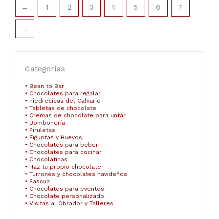
←
1
2
3
4
5
6
7
→
Categorías
• Bean to Bar
• Chocolates para regalar
• Piedrecicas del Calvario
• Tabletas de chocolate
• Cremas de chocolate para untar
• Bombonería
• Piruletas
• Figuritas y Huevos
• Chocolates para beber
• Chocolates para cocinar
• Chocolatinas
• Haz tu propio chocolate
• Turrones y chocolates navideños
• Pascua
• Chocolates para eventos
• Chocolate personalizado
• Visitas al Obrador y Talleres