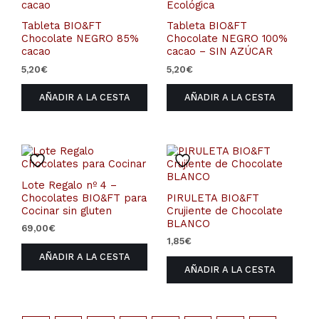
Tableta BIO&FT
Tableta BIO&FT
Chocolate NEGRO 85%
Chocolate NEGRO 100%
cacao
cacao – SIN AZÚCAR
5,20
€
5,20
€
AÑADIR A LA CESTA
AÑADIR A LA CESTA
Lote Regalo nº 4 –
Chocolates BIO&FT para
PIRULETA BIO&FT
Cocinar sin gluten
Crujiente de Chocolate
BLANCO
69,00
€
1,85
€
AÑADIR A LA CESTA
AÑADIR A LA CESTA