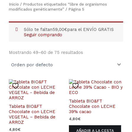
Inicio
/
Productos etiquetados “libre de organismos
modificados genéticamente”
/ Página 5
Sólo te faltan
59,00
€
para el ENVÍO GRATIS
Seguir comprando
Mostrando 49–60 de 75 resultados
Tableta BIO&FT
Tableta BIO&FT
Chocolate con LECHE
Chocolate con LECHE
39% cacao
VEGETAL – Bebida de
4,80
€
ARROZ
4,80
€
AÑADIR A LA CESTA