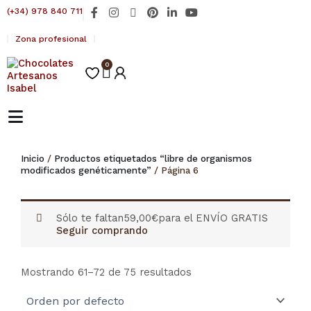
Ir
F
I
X
P
L
Y
(+34) 978 840 711
al
a
n
-
i
i
o
contenido
c
s
t
n
n
u
Zona profesional
e
t
w
t
k
t
b
a
i
e
e
u
o
0
g
t
r
d
b
Carrito
o
r
t
e
i
e
k
a
e
s
n
-
m
r
t
-
f
i
n
Inicio
/
Productos etiquetados “libre de organismos
modificados genéticamente”
/ Página 6
Sólo te faltan
59,00
€
para el ENVÍO GRATIS
Seguir comprando
Mostrando 61–72 de 75 resultados