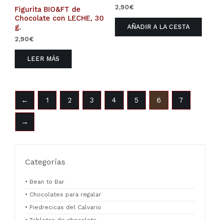
2,90
€
Figurita BIO&FT de
Chocolate con LECHE, 30
g.
AÑADIR A LA CESTA
2,90
€
LEER MÁS
←
1
2
3
4
5
6
7
→
Categorías
• Bean to Bar
• Chocolates para regalar
• Piedrecicas del Calvario