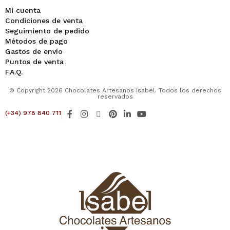
Mi cuenta
Condiciones de venta
Seguimiento de pedido
Métodos de pago
Gastos de envío
Puntos de venta
F.A.Q.
© Copyright 2026 Chocolates Artesanos Isabel. Todos los derechos
reservados
F
I
X
P
L
Y
(+34) 978 840 711
a
n
-
i
i
o
c
s
t
n
n
u
e
t
w
t
k
t
b
a
i
e
e
u
o
g
t
r
d
b
o
r
t
e
i
e
k
a
e
s
n
-
m
r
t
-
f
i
n