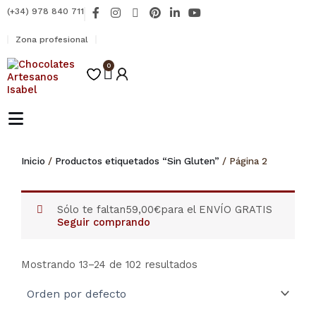
Ir
F
I
X
P
L
Y
(+34) 978 840 711
al
a
n
-
i
i
o
contenido
c
s
t
n
n
u
Zona profesional
e
t
w
t
k
t
b
a
i
e
e
u
o
0
g
t
r
d
b
Carrito
o
r
t
e
i
e
k
a
e
s
n
-
m
r
t
-
f
i
n
Inicio
/
Productos etiquetados “Sin Gluten”
/ Página 2
Sólo te faltan
59,00
€
para el ENVÍO GRATIS
Seguir comprando
Mostrando 13–24 de 102 resultados