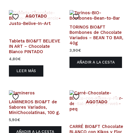
AGOTADO
TORINOS BIO&FT
Bombones de Chocolate
Variados – BEAN TO BAR,
Tableta BIO&FT BELIEVE
40g
IN ART – Chocolate
3,90
€
Blanco PINTADO
4,80
€
AÑADIR A LA CESTA
LEER MÁS
AGOTADO
LAMINEROS BIO&FT de
Sabores Variados,
MiniChocolatinas, 100 g.
5,90
€
CARRÉ BIO&FT Chocolate
BLANCO con Kikos y Flor
AÑADIR A LA CESTA