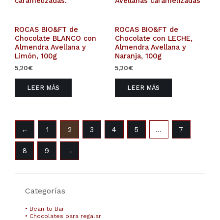
ROCAS BIO&FT de
ROCAS BIO&FT de
Chocolate BLANCO con
Chocolate con LECHE,
Almendra Avellana y
Almendra Avellana y
Limón, 100g
Naranja, 100g
5,20
€
5,20
€
LEER MÁS
LEER MÁS
←
1
2
3
4
5
…
7
8
9
→
Categorías
• Bean to Bar
• Chocolates para regalar