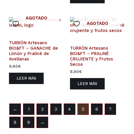
AGOTADO
AGOTADO
TURRÓN Artesano
BIO&FT – GANACHE de
TURRÓN Artesano
Limón y Praliné de
BIO&FT – PRALINÉ
Avellanas
CRUJIENTE y Frutos
Secos
8,80
€
8,80
€
LEER MÁS
LEER MÁS
←
1
2
3
4
5
6
7
8
9
→