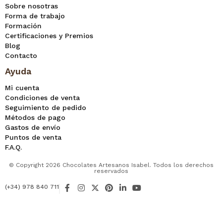
Sobre nosotras
Forma de trabajo
Formación
Certificaciones y Premios
Blog
Contacto
Ayuda
Mi cuenta
Condiciones de venta
Seguimiento de pedido
Métodos de pago
Gastos de envío
Puntos de venta
F.A.Q.
© Copyright 2026 Chocolates Artesanos Isabel. Todos los derechos
reservados
F
I
X
P
L
Y
(+34) 978 840 711
a
n
-
i
i
o
c
s
t
n
n
u
e
t
w
t
k
t
b
a
i
e
e
u