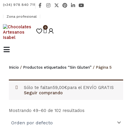
Ir
F
I
X
P
L
Y
(+34) 978 840 711
al
a
n
-
i
i
o
contenido
c
s
t
n
n
u
Zona profesional
e
t
w
t
k
t
b
a
i
e
e
u
o
0
g
t
r
d
b
Carrito
o
r
t
e
i
e
k
a
e
s
n
-
m
r
t
-
f
i
n
Inicio
/
Productos etiquetados “Sin Gluten”
/ Página 5
Sólo te faltan
59,00
€
para el ENVÍO GRATIS
Seguir comprando
Mostrando 49–60 de 102 resultados