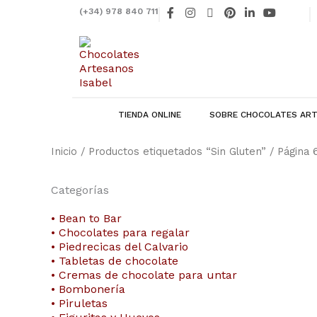
Ir
F
I
X
P
L
Y
(+34) 978 840 711
al
a
n
-
i
i
o
contenido
c
s
t
n
n
u
e
t
w
t
k
t
b
a
i
e
e
u
o
g
t
r
d
b
o
r
t
e
i
e
k
a
e
s
n
-
m
r
t
-
f
i
TIENDA ONLINE
SOBRE CHOCOLATES ART
n
Inicio
/
Productos etiquetados “Sin Gluten”
/ Página 
Categorías
• Bean to Bar
• Chocolates para regalar
• Piedrecicas del Calvario
• Tabletas de chocolate
• Cremas de chocolate para untar
• Bombonería
• Piruletas