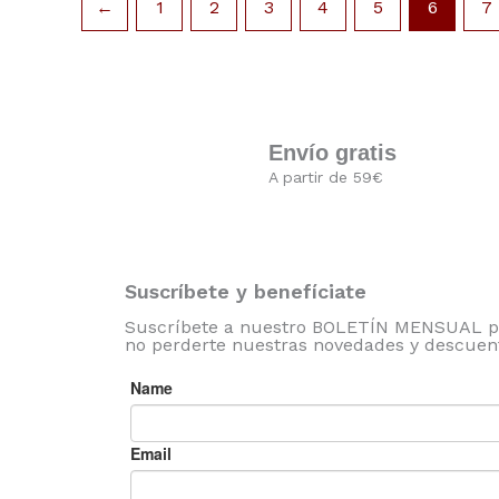
←
1
2
3
4
5
6
7
Envío gratis
A partir de 59€
Suscríbete y benefíciate
Suscríbete a nuestro BOLETÍN MENSUAL p
no perderte nuestras novedades y descuen