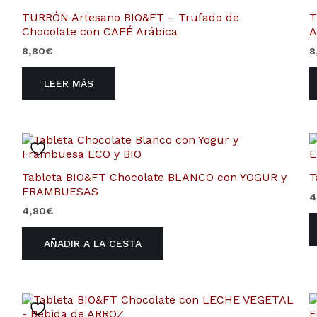
TURRÓN Artesano BIO&FT – Trufado de
T
Chocolate con CAFÉ Arábica
A
8,80
€
8
LEER MÁS
Tableta BIO&FT Chocolate BLANCO con YOGUR y
T
FRAMBUESAS
4
4,80
€
AÑADIR A LA CESTA