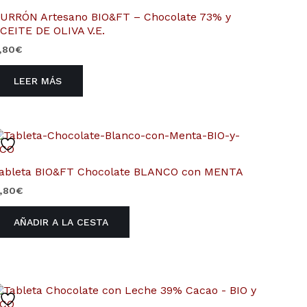
URRÓN Artesano BIO&FT – Chocolate 73% y
CEITE DE OLIVA V.E.
,80
€
LEER MÁS
ableta BIO&FT Chocolate BLANCO con MENTA
,80
€
AÑADIR A LA CESTA