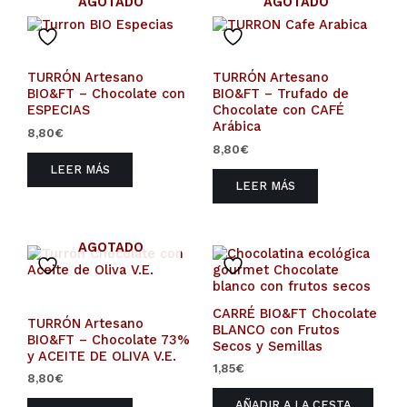
AGOTADO
AGOTADO
TURRÓN Artesano
TURRÓN Artesano
BIO&FT – Chocolate con
BIO&FT – Trufado de
ESPECIAS
Chocolate con CAFÉ
Arábica
8,80
€
8,80
€
LEER MÁS
LEER MÁS
AGOTADO
CARRÉ BIO&FT Chocolate
TURRÓN Artesano
BLANCO con Frutos
BIO&FT – Chocolate 73%
Secos y Semillas
y ACEITE DE OLIVA V.E.
1,85
€
8,80
€
AÑADIR A LA CESTA