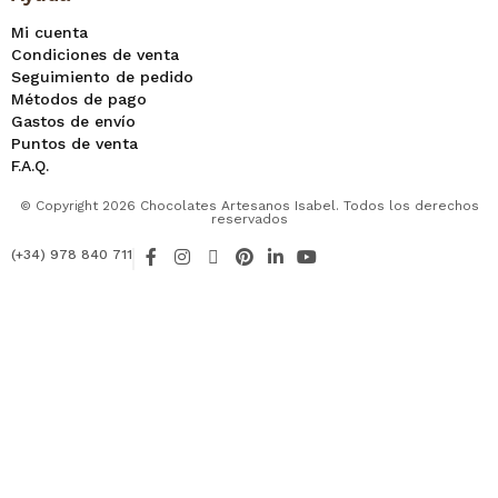
Mi cuenta
Condiciones de venta
Seguimiento de pedido
Métodos de pago
Gastos de envío
Puntos de venta
F.A.Q.
© Copyright 2026 Chocolates Artesanos Isabel. Todos los derechos
reservados
F
I
X
P
L
Y
(+34) 978 840 711
a
n
-
i
i
o
c
s
t
n
n
u
e
t
w
t
k
t
b
a
i
e
e
u
o
g
t
r
d
b
o
r
t
e
i
e
k
a
e
s
n
-
m
r
t
-
f
i
n