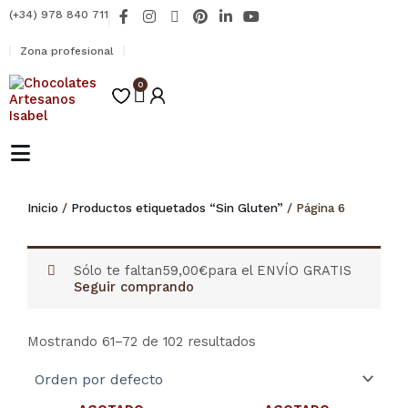
Ir
F
I
X
P
L
Y
(+34) 978 840 711
al
a
n
-
i
i
o
contenido
c
s
t
n
n
u
Zona profesional
e
t
w
t
k
t
b
a
i
e
e
u
o
0
g
t
r
d
b
Carrito
o
r
t
e
i
e
k
a
e
s
n
-
m
r
t
-
f
i
n
Inicio
/
Productos etiquetados “Sin Gluten”
/ Página 6
Sólo te faltan
59,00
€
para el ENVÍO GRATIS
Seguir comprando
Mostrando 61–72 de 102 resultados