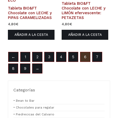
Tableta BIO&FT
Tableta BIO&FT
Chocolate con LECHE y
Chocolate con LECHE y
LIMÓN efervescente:
PIPAS CARAMELIZADAS
PETAZETAS
4,80
€
4,80
€
AÑADIR A LA CESTA
AÑADIR A LA CESTA
←
1
2
3
4
5
6
7
8
9
→
Categorías
• Bean to Bar
• Chocolates para regalar
• Piedrecicas del Calvario