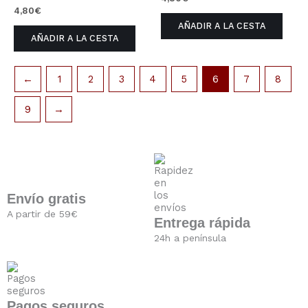
4,80
€
AÑADIR A LA CESTA
AÑADIR A LA CESTA
←
1
2
3
4
5
6
7
8
9
→
Envío gratis
A partir de 59€
Entrega rápida
24h a península
Pagos seguros