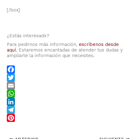
[/box]
¿Estás interesadx?
Para pedirnos más información,
escríbenos desde
aquí.
Estaremos encantadas de atender tus dudas y
ampliarte la información que necesites.
F
a
T
c
w
E
e
i
m
W
b
t
a
h
L
o
t
i
a
i
T
o
e
l
t
n
e
P
k
r
s
k
l
i
ANTERIOR
SIGUIENTE