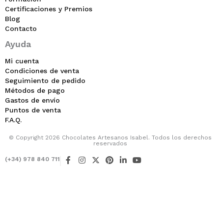
Certificaciones y Premios
Blog
Contacto
Ayuda
Mi cuenta
Condiciones de venta
Seguimiento de pedido
Métodos de pago
Gastos de envío
Puntos de venta
F.A.Q.
© Copyright 2026 Chocolates Artesanos Isabel. Todos los derechos
reservados
F
I
X
P
L
Y
(+34) 978 840 711
a
n
-
i
i
o
c
s
t
n
n
u
e
t
w
t
k
t
b
a
i
e
e
u
o
g
t
r
d
b
o
r
t
e
i
e
k
a
e
s
n