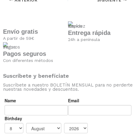
A
e
e
n
p
d
g
t
p
I
r
e
n
a
r
Envío gratis
Entrega rápida
m
e
A partir de 59€
24h a península
s
t
Pagos seguros
Con diferentes métodos
Suscríbete y benefíciate
Suscríbete a nuestro BOLETÍN MENSUAL para no perderte
nuestras novedades y descuentos.