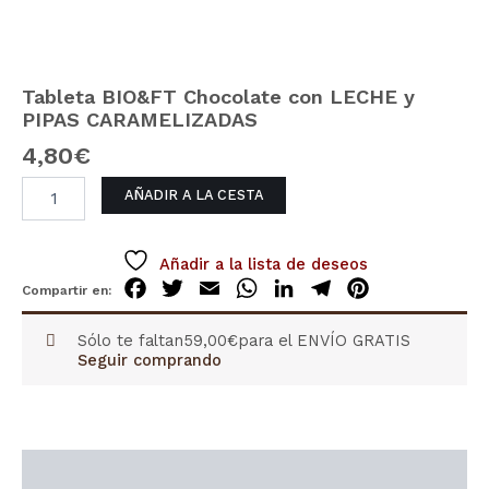
CARAMELIZADAS
cantidad
Tableta BIO&FT Chocolate con LECHE y
PIPAS CARAMELIZADAS
4,80
€
AÑADIR A LA CESTA
Añadir a la lista de deseos
Facebook
Twitter
Email
WhatsApp
LinkedIn
Telegram
Pinterest
Sólo te faltan
59,00
€
para el ENVÍO GRATIS
Seguir comprando
Descripción