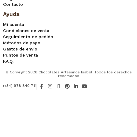
Contacto
Ayuda
Mi cuenta
Condiciones de venta
Seguimiento de pedido
Métodos de pago
Gastos de envío
Puntos de venta
F.A.Q.
© Copyright 2026 Chocolates Artesanos Isabel. Todos los derechos
reservados
F
I
X
P
L
Y
(+34) 978 840 711
a
n
-
i
i
o
c
s
t
n
n
u
e
t
w
t
k
t
b
a
i
e
e
u
o
g
t
r
d
b
o
r
t
e
i
e
k
a
e
s
n
-
m
r
t
-
f
i
n