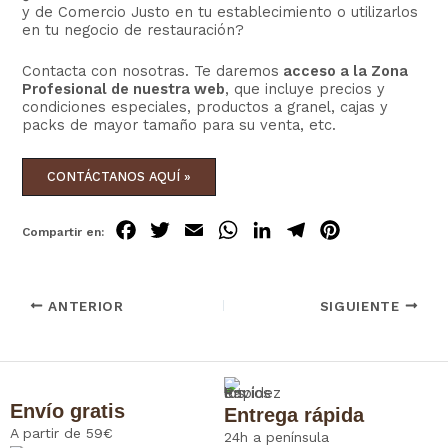
y de Comercio Justo en tu establecimiento o utilizarlos
en tu negocio de restauración?
Contacta con nosotras. Te daremos
acceso a la Zona
Profesional de nuestra web
, que incluye precios y
condiciones especiales, productos a granel, cajas y
packs de mayor tamaño para su venta, etc.
CONTÁCTANOS AQUÍ »
Fa
Tw
Em
Wh
Lin
Tel
Pin
ce
itt
ail
ats
ke
egr
ter
bo
er
Ap
dIn
am
est
ANTERIOR
SIGUIENTE
ok
p
Envío gratis
Entrega rápida
A partir de 59€
24h a península