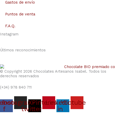
Gastos de envío
Puntos de venta
F.A.Q.
Instagram
Últimos reconocimientos
© Copyright 2026 Chocolates Artesanos Isabel. Todos los
derechos reservados
(+34) 978 840 711
ebook-
Instagram
X-
Pinterest
Linkedin-
Youtube
f
twitter
in