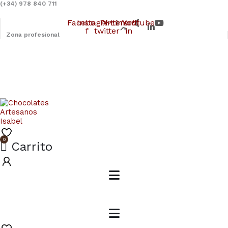
Ir
(+34) 978 840 711
al
contenido
Facebook-
Instagram
Pinterest
X-
Linkedin-
Youtube
f
twitter
in
Zona profesional
0
Carrito