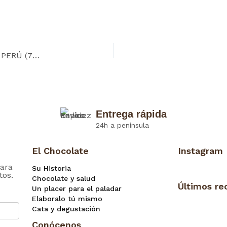
Tableta BIO&FT Chocolate BEAN TO BAR NEGRO PERÚ (75% cacao)
Entrega rápida
24h a península
El Chocolate
Instagram
ara
Su Historia
tos.
Chocolate y salud
Últimos re
Un placer para el paladar
Elaboralo tú mismo
Cata y degustación
Conócenos