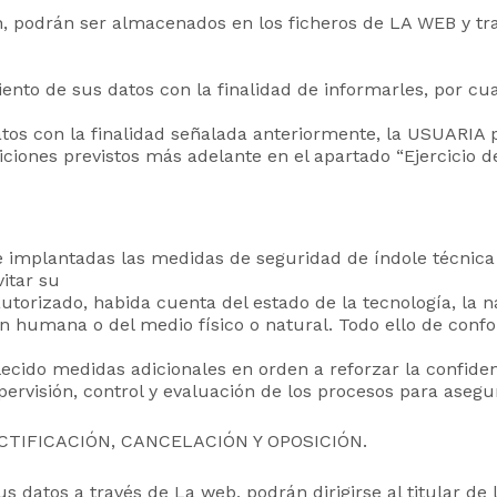
 podrán ser almacenados en los ficheros de LA WEB y trat
nto de sus datos con la finalidad de informarles, por cual
atos con la finalidad señalada anteriormente, la USUARIA 
ciones previstos más adelante en el apartado “Ejercicio d
e implantadas las medidas de seguridad de índole técnica 
itar su
autorizado, habida cuenta del estado de la tecnología, la 
 humana o del medio físico o natural. Todo ello de confor
ecido medidas adicionales en orden a reforzar la confiden
visión, control y evaluación de los procesos para asegura
CTIFICACIÓN, CANCELACIÓN Y OPOSICIÓN.
s datos a través de La web, podrán dirigirse al titular de 