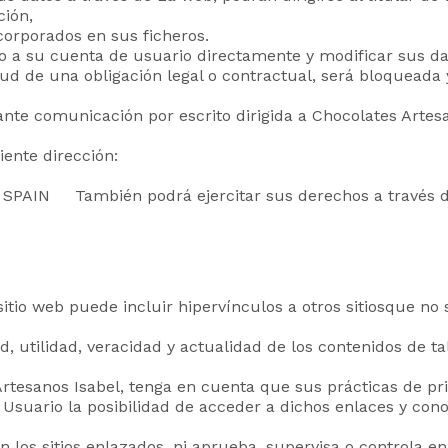
ción,
corporados en sus ficheros.
o a su cuenta de usuario directamente y modificar sus da
 de una obligación legal o contractual, será bloqueada y 
nte comunicación por escrito dirigida a Chocolates Artesa
iente dirección:
 SPAIN También podrá ejercitar sus derechos a través de
sitio web puede incluir hipervínculos a otros sitiosque no 
d, utilidad, veracidad y actualidad de los contenidos de ta
Artesanos Isabel, tenga en cuenta que sus prácticas de pri
l Usuario la posibilidad de acceder a dichos enlaces y con
n los sitios enlazados, ni aprueba, supervisa o controla e