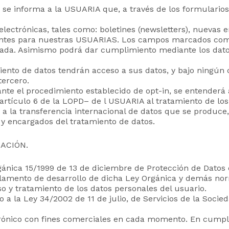
, se informa a la USUARIA que, a través de los formulario
lectrónicas, tales como: boletines (newsletters), nuevas e
ntes para nuestras USUARIAS. Los campos marcados como
esada. Asimismo podrá dar cumplimiento mediante los datos
nto de datos tendrán acceso a sus datos, y bajo ningún c
tercero.
ante el procedimiento establecido de opt-in, se entenderá
culo 6 de la LOPD– de l USUARIA al tratamiento de los 
 la transferencia internacional de datos que se produce,
s y encargados del tratamiento de datos.
ACIÓN.
ánica 15/1999 de 13 de diciembre de Protección de Datos 
glamento de desarrollo de dicha Ley Orgánica y demás norm
 y tratamiento de los datos personales del usuario.
la Ley 34/2002 de 11 de julio, de Servicios de la Socied
rónico con fines comerciales en cada momento. En cumplim