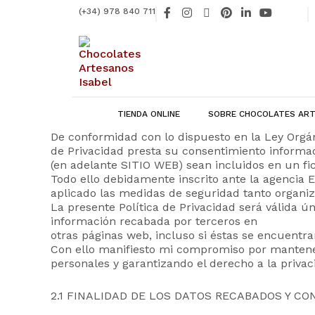
Ir
F
I
X
P
L
Y
(+34) 978 840 711
al
a
n
-
i
i
o
contenido
c
s
t
n
n
u
e
t
w
t
k
t
b
a
i
e
e
u
o
g
t
r
d
b
o
r
t
e
i
e
k
a
e
s
n
-
m
r
t
-
f
i
TIENDA ONLINE
SOBRE CHOCOLATES ART
n
De conformidad con lo dispuesto en la Ley Orgán
de Privacidad presta su consentimiento informad
(en adelante SITIO WEB) sean incluidos en un fi
Todo ello debidamente inscrito ante la agencia 
aplicado las medidas de seguridad tanto organiz
La presente Política de Privacidad será válida ú
información recabada por terceros en
otras páginas web, incluso si éstas se encuentra
Con ello manifiesto mi compromiso por mantener
personales y garantizando el derecho a la privac
2.1 FINALIDAD DE LOS DATOS RECABADOS Y C