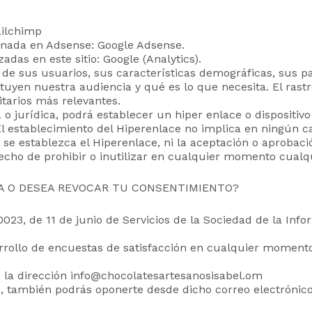
ailchimp
ionada en Adsense: Google Adsense.
zadas en este sitio: Google (Analytics).
de sus usuarios, sus características demográficas, sus pat
yen nuestra audiencia y qué es lo que necesita. El rastr
itarios más relevantes.
a o jurídica, podrá establecer un hiper enlace o dispositiv
El establecimiento del Hiperenlace no implica en ningún ca
ue se establezca el Hiperenlace, ni la aceptación o aproba
recho de prohibir o inutilizar en cualquier momento cualqu
RA O DESEA REVOCAR TU CONSENTIMIENTO?
023, de 11 de junio de Servicios de la Sociedad de la Inf
arrollo de encuestas de satisfacción en cualquier moment
 a la dirección info@chocolatesartesanosisabel.om
co, también podrás oponerte desde dicho correo electrónic