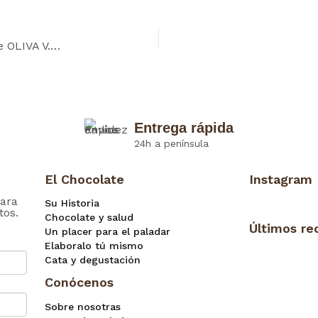
Tableta BIO&FT Chocolate NEGRO con ACEITE de OLIVA V. E. y FLOR de SAL
Entrega rápida
24h a península
El Chocolate
Instagram
ara
Su Historia
tos.
Chocolate y salud
Últimos re
Un placer para el paladar
Elaboralo tú mismo
Cata y degustación
Conócenos
Sobre nosotras