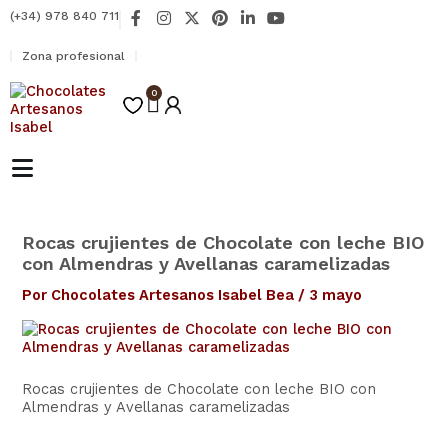
Ir
F
I
X
P
L
Y
(+34) 978 840 711
al
a
n
-
i
i
o
contenido
c
s
t
n
n
u
Zona profesional
e
t
w
t
k
t
b
a
i
e
e
u
o
0
g
t
r
d
b
Carrito
o
r
t
e
i
e
k
a
e
s
n
-
m
r
t
-
f
i
n
Rocas crujientes de Chocolate con leche BIO
con Almendras y Avellanas caramelizadas
Por
Chocolates Artesanos Isabel Bea
/
3 mayo
Rocas crujientes de Chocolate con leche BIO con
Almendras y Avellanas caramelizadas