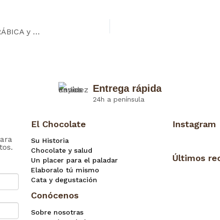
Tableta BIO&FT Chocolate BLANCO con CAFÉ ARÁBICA y NUEZ MOSCADA
Entrega rápida
24h a península
El Chocolate
Instagram
ara
Su Historia
tos.
Chocolate y salud
Últimos re
Un placer para el paladar
Elaboralo tú mismo
Cata y degustación
Conócenos
Sobre nosotras