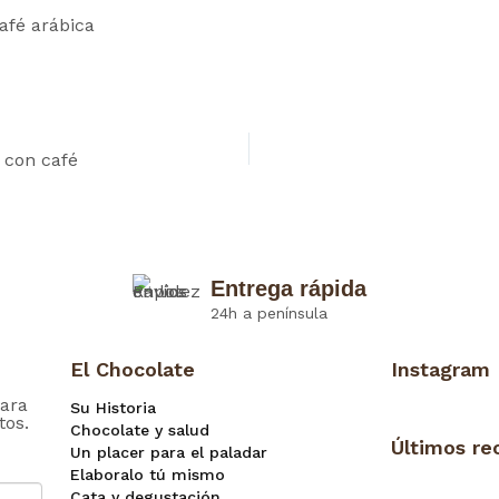
afé arábica
 con café
Entrega rápida
24h a península
El Chocolate
Instagram
ara
Su Historia
tos.
Chocolate y salud
Últimos re
Un placer para el paladar
Elaboralo tú mismo
Cata y degustación