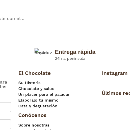
Chocolates Artesanos Isabel: empresa responsable con el VIH y el sida en España
Entrega rápida
24h a península
El Chocolate
Instagram
ara
Su Historia
tos.
Chocolate y salud
Últimos re
Un placer para el paladar
Elaboralo tú mismo
Cata y degustación
Conócenos
Sobre nosotras