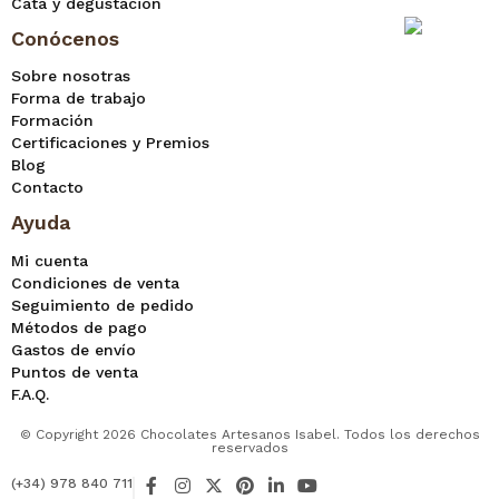
Cata y degustación
Conócenos
Sobre nosotras
Forma de trabajo
Formación
Certificaciones y Premios
Blog
Contacto
Ayuda
Mi cuenta
Condiciones de venta
Seguimiento de pedido
Métodos de pago
Gastos de envío
Puntos de venta
F.A.Q.
© Copyright 2026 Chocolates Artesanos Isabel. Todos los derechos
reservados
F
I
X
P
L
Y
(+34) 978 840 711