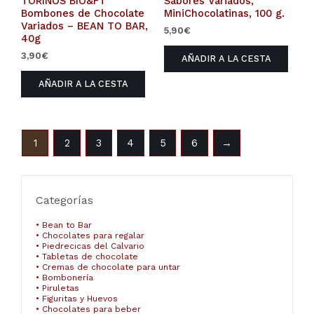
TORINOS BIO&FT
Sabores Variados,
Bombones de Chocolate
MiniChocolatinas, 100 g.
Variados – BEAN TO BAR,
5,90
€
40g
3,90
€
AÑADIR A LA CESTA
AÑADIR A LA CESTA
1
2
3
4
5
6
→
Categorías
• Bean to Bar
• Chocolates para regalar
• Piedrecicas del Calvario
• Tabletas de chocolate
• Cremas de chocolate para untar
• Bombonería
• Piruletas
• Figuritas y Huevos
• Chocolates para beber