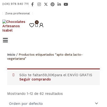
Ir
F
I
X
P
L
Y
(+34) 978 840 711
al
a
n
-
i
i
o
contenido
c
s
t
n
n
u
Zona profesional
e
t
w
t
k
t
b
a
i
e
e
u
o
0
g
t
r
d
b
Carrito
o
r
t
e
i
e
k
a
e
s
n
-
m
r
t
-
f
i
n
Inicio
/ Productos etiquetados “apto dieta lacto-
vegetariana”
Sólo te faltan
59,00
€
para el ENVÍO GRATIS
Seguir comprando
Mostrando 1–12 de 62 resultados