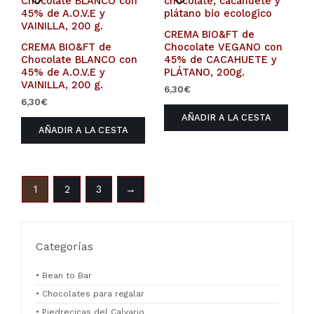
CREMA BIO&FT de
CREMA BIO&FT de
Chocolate VEGANO con
Chocolate BLANCO con
45% de CACAHUETE y
45% de A.O.V.E y
PLÁTANO, 200g.
VAINILLA, 200 g.
6,30
€
6,30
€
AÑADIR A LA CESTA
AÑADIR A LA CESTA
1
2
3
→
Categorías
• Bean to Bar
• Chocolates para regalar
• Piedrecicas del Calvario