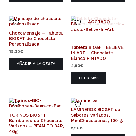
AGOTADO
ChocoMensaje – Tableta
BIO&FT de Chocolate
Personalizada
Tableta BIO&FT BELIEVE
19,00
€
IN ART – Chocolate
Blanco PINTADO
AÑADIR A LA CESTA
4,80
€
LEER MÁS
LAMINEROS BIO&FT de
TORINOS BIO&FT
Sabores Variados,
Bombones de Chocolate
MiniChocolatinas, 100 g.
Variados – BEAN TO BAR,
5,90
€
40g