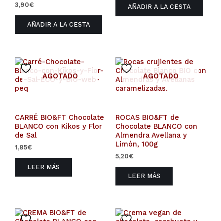
3,90
€
AÑADIR A LA CESTA
AÑADIR A LA CESTA
AGOTADO
AGOTADO
CARRÉ BIO&FT Chocolate
ROCAS BIO&FT de
BLANCO con Kikos y Flor
Chocolate BLANCO con
de Sal
Almendra Avellana y
Limón, 100g
1,85
€
5,20
€
LEER MÁS
LEER MÁS