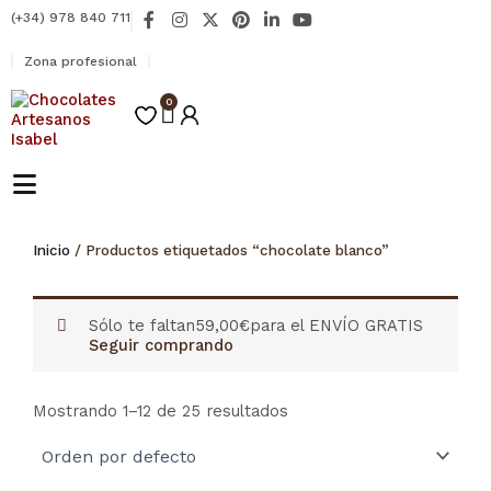
Ir
F
I
X
P
L
Y
(+34) 978 840 711
al
a
n
-
i
i
o
contenido
c
s
t
n
n
u
Zona profesional
e
t
w
t
k
t
b
a
i
e
e
u
o
0
g
t
r
d
b
Carrito
o
r
t
e
i
e
k
a
e
s
n
-
m
r
t
-
f
i
n
Inicio
/ Productos etiquetados “chocolate blanco”
Sólo te faltan
59,00
€
para el ENVÍO GRATIS
Seguir comprando
Mostrando 1–12 de 25 resultados