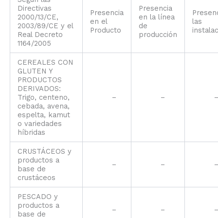
Directivas
Presencia
Presencia
Presen
2000/13/CE,
en la línea
en el
las
2003/89/CE y el
de
Producto
instala
Real Decreto
producción
1164/2005
CEREALES CON
GLUTEN Y
PRODUCTOS
DERIVADOS:
Trigo, centeno,
–
–
cebada, avena,
espelta, kamut
o variedades
híbridas
CRUSTÁCEOS y
productos a
–
–
base de
crustáceos
PESCADO y
productos a
–
–
base de