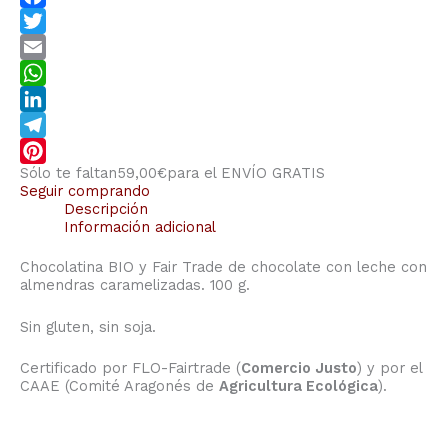
Facebook
Twitter
Email
WhatsApp
LinkedIn
Telegram
Sólo te faltan
59,00
€
para el ENVÍO GRATIS
Pinterest
Seguir comprando
Descripción
Información adicional
Chocolatina BIO y Fair Trade de chocolate con leche con
almendras caramelizadas. 100 g.
Sin gluten, sin soja.
Certificado por FLO-Fairtrade (
Comercio Justo
) y por el
CAAE (Comité Aragonés de
Agricultura Ecológica
).