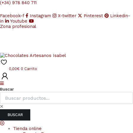
Ir
(+34) 978 840 711
CHOCOBONE
al
BIO&FT
contenido
Chocolate
Facebook-f
Instagram
X-twitter
Pinterest
Linkedin-
con
in
Youtube
Zona profesional
LECHE
y
Almendra
caramelizada
cantidad
0,00
€
0
Carrito
Buscar
BUSCAR
Tienda online