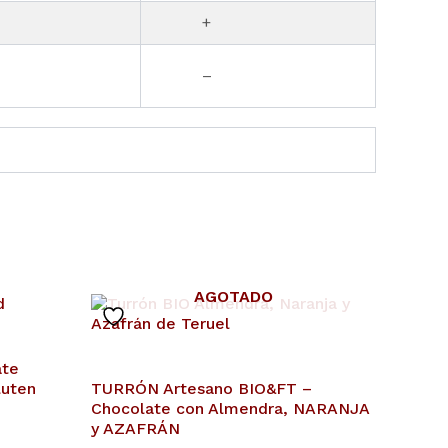
+
–
AGOTADO
ate
luten
TURRÓN Artesano BIO&FT –
Chocolate con Almendra, NARANJA
y AZAFRÁN