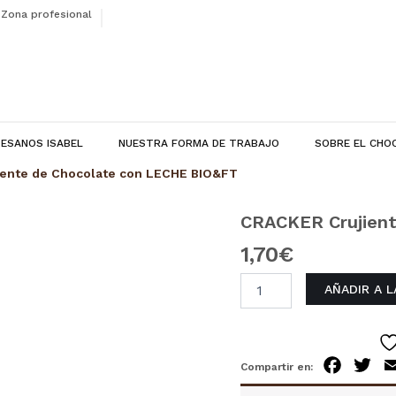
Zona profesional
ESANOS ISABEL
NUESTRA FORMA DE TRABAJO
SOBRE EL CHO
ente de Chocolate con LECHE BIO&FT
CRACKER Crujien
CRACKER
Crujiente
1,70
€
de
Chocolate
AÑADIR A 
con
LECHE
BIO&FT
cantidad
Facebo
Twi