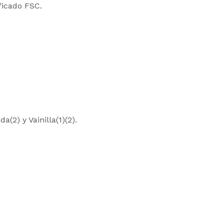
ficado FSC.
a(2) y Vainilla(1)(2).