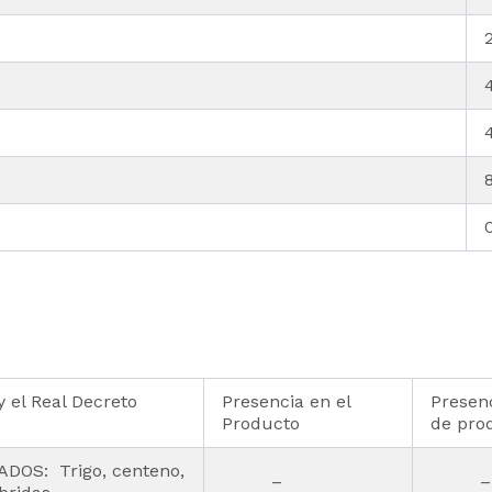
 el Real Decreto
Presencia en el
Presenc
Producto
de pro
OS: Trigo, centeno,
–
–