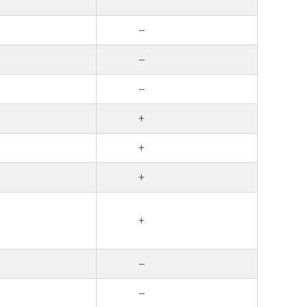
–
–
–
+
+
+
+
–
–