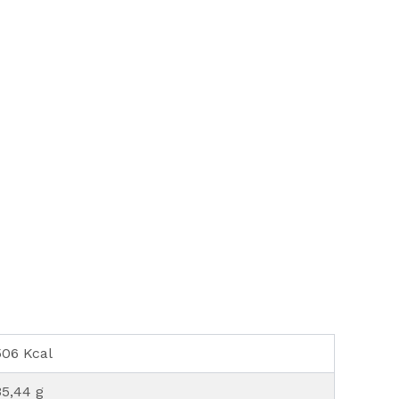
506 Kcal
35,44 g