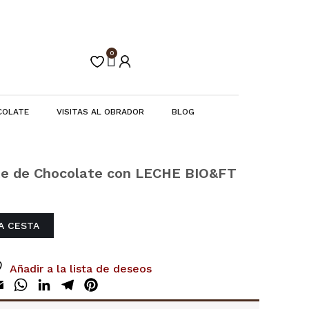
0
Carrito
COLATE
VISITAS AL OBRADOR
BLOG
te de Chocolate con LECHE BIO&FT
LA CESTA
Añadir a la lista de deseos
ok
tter
Email
WhatsApp
LinkedIn
Telegram
Pinterest