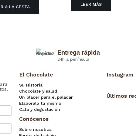
LEER MÁS
IR A LA CESTA
Entrega rápida
24h a península
El Chocolate
Instagram
ara
Su Historia
tos.
Chocolate y salud
Últimos re
Un placer para el paladar
Elaboralo tú mismo
Cata y degustación
Conócenos
Sobre nosotras
Forma de trabajo