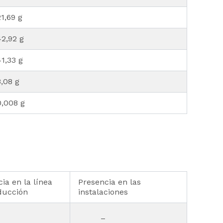
21,69 g
42,92 g
41,33 g
8,08 g
0,008 g
ia en la línea
Presencia en las
ducción
instalaciones
–