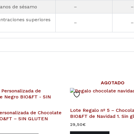
ranos de sésamo
–
–
traciones superiores
–
–
AGOTADO
Lote Regalo nº 5 – Chocol
Personalizada de Chocolate
BIO&FT de Navidad 1. Sin g
IO&FT – SIN GLUTEN
29,50
€