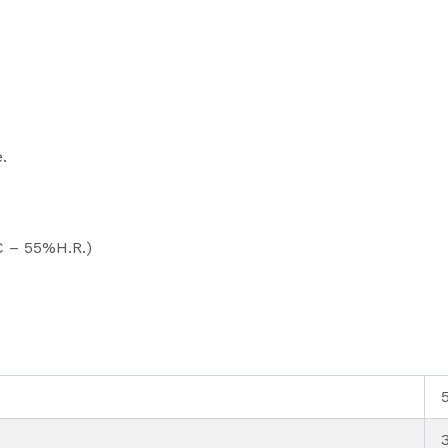
.
C – 55%H.R.)