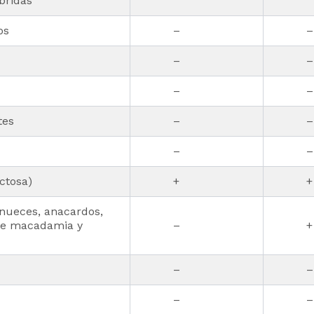
bridas
os
–
–
–
–
–
–
tes
–
–
–
–
ctosa)
+
+
nueces, anacardos,
 de macadamia y
–
+
–
–
–
–