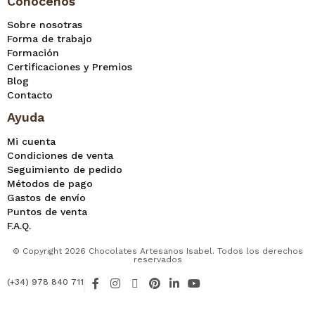
Conócenos
Sobre nosotras
Forma de trabajo
Formación
Certificaciones y Premios
Blog
Contacto
Ayuda
Mi cuenta
Condiciones de venta
Seguimiento de pedido
Métodos de pago
Gastos de envío
Puntos de venta
F.A.Q.
© Copyright 2026 Chocolates Artesanos Isabel. Todos los derechos
reservados
F
I
X
P
L
Y
(+34) 978 840 711
a
n
-
i
i
o
c
s
t
n
n
u