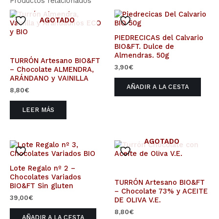
Productos relacionados
AGOTADO
PIEDRECICAS del Calvario
BIO&FT. Dulce de
Almendras. 50g
TURRÓN Artesano BIO&FT
3,90
€
– Chocolate ALMENDRA,
ARÁNDANO y VAINILLA
AÑADIR A LA CESTA
8,80
€
LEER MÁS
AGOTADO
Lote Regalo nº 2 –
Chocolates Variados
TURRÓN Artesano BIO&FT
BIO&FT Sin gluten
– Chocolate 73% y ACEITE
39,00
€
DE OLIVA V.E.
8,80
€
AÑADIR A LA CESTA