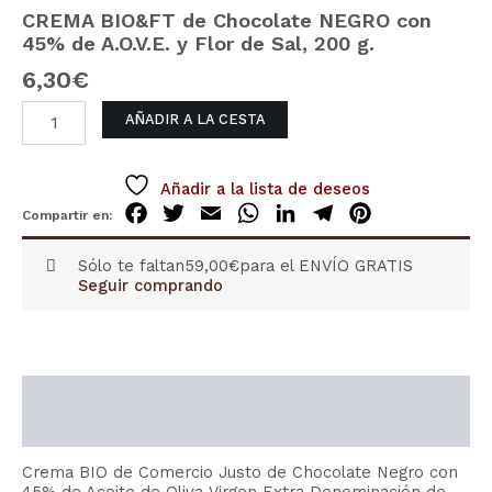
45%
CREMA BIO&FT de Chocolate NEGRO con
de
45% de A.O.V.E. y Flor de Sal, 200 g.
A.O.V.E.
y
6,30
€
Flor
de
AÑADIR A LA CESTA
Sal,
200
g.
Añadir a la lista de deseos
cantidad
Facebook
Twitter
Email
WhatsApp
LinkedIn
Telegram
Pinterest
Sólo te faltan
59,00
€
para el ENVÍO GRATIS
Seguir comprando
Descripción
Información adicional
Crema BIO de Comercio Justo de Chocolate Negro con