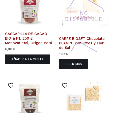
AGOTADO
CASCARILLA DE CACAO
BIO & FT, 250 g.
CARRÉ BIO&FT Chocolate
Monovarietal, Origen Perú
BLANCO con Kikos y Flor
de Sal
6,90
€
1,85
€
AÑADIR A LA CESTA
LEER MÁS