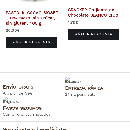
CRACKER Crujiente de
PASTA de CACAO BIO&FT
Chocolate BLANCO BIO&FT
100% cacao, sin azúcar,
1,70
€
sin gluten. 400 g.
20,00
€
AÑADIR A LA CESTA
AÑADIR A LA CESTA
Envío gratis
Entrega rápida
A partir de 59€
24h a península
Pagos seguros
Con diferentes métodos
Suscríbete y benefíciate