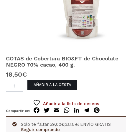
de
Chocolate
NEGRO
70%
cacao,
400
g.
cantidad
GOTAS de Cobertura BIO&FT de Chocolate
NEGRO 70% cacao, 400 g.
18,50
€
AÑADIR A LA CESTA
Añadir a la lista de deseos
Facebook
Twitter
Email
WhatsApp
LinkedIn
Telegram
Pinterest
Sólo te faltan
59,00
€
para el ENVÍO GRATIS
Seguir comprando