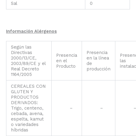
Sal
0
Información Alérgenos
Según las
Directivas
Presencia
Presencia
Presen
2000/13/CE,
en la línea
en el
las
2003/89/CE y el
de
Producto
instala
Real Decreto
producción
1164/2005
CEREALES CON
GLUTEN Y
PRODUCTOS
DERIVADOS:
Trigo, centeno,
–
–
cebada, avena,
espelta, kamut
o variedades
híbridas