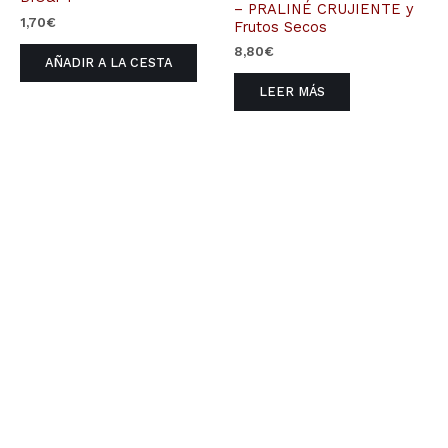
– PRALINÉ CRUJIENTE y
1,70
€
Frutos Secos
8,80
€
AÑADIR A LA CESTA
LEER MÁS