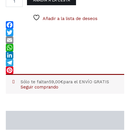
AÑADIR A LA CESTA
g.
cantidad
Añadir a la lista de deseos
Facebook
Twitter
Email
WhatsApp
LinkedIn
Telegram
Pinterest
Sólo te faltan
59,00
€
para el ENVÍO GRATIS
Seguir comprando
Descripción
Información adicional