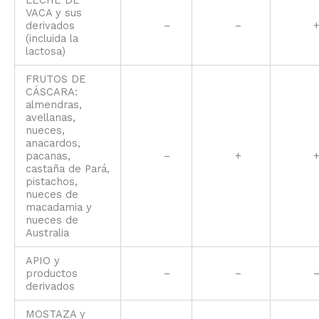
LECHE DE
VACA y sus
derivados
–
–
(incluida la
lactosa)
FRUTOS DE
CÁSCARA:
almendras,
avellanas,
nueces,
anacardos,
pacanas,
–
+
castaña de Pará,
pistachos,
nueces de
macadamia y
nueces de
Australia
APIO y
productos
–
–
derivados
MOSTAZA y