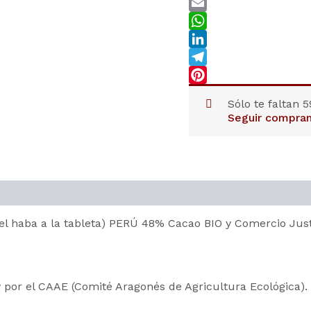
Twitter
Email
WhatsApp
LinkedIn
Telegram
Pinterest
Sólo te faltan
5
Seguir compra
el haba a la tableta) PERÚ 48% Cacao BIO y Comercio Just
y por el CAAE (Comité Aragonés de Agricultura Ecológica).