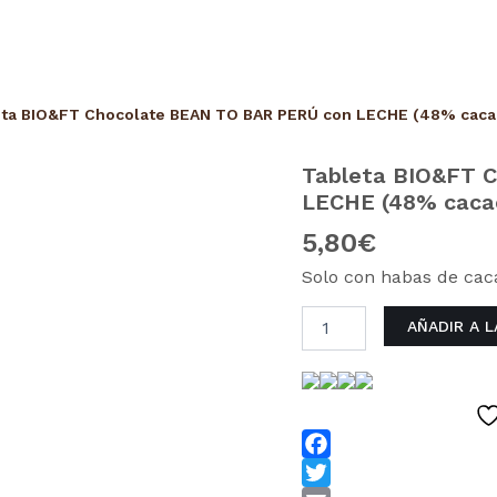
eta BIO&FT Chocolate BEAN TO BAR PERÚ con LECHE (48% caca
Tableta BIO&FT 
Tableta
BIO&FT
LECHE (48% caca
Chocolate
5,80
€
BEAN
TO
Solo con habas de cac
BAR
PERÚ
AÑADIR A 
con
LECHE
(48%
cacao)
cantidad
Facebook