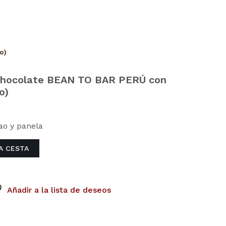
o)
Chocolate BEAN TO BAR PERÚ con
o)
ao y panela
LA CESTA
Añadir a la lista de deseos