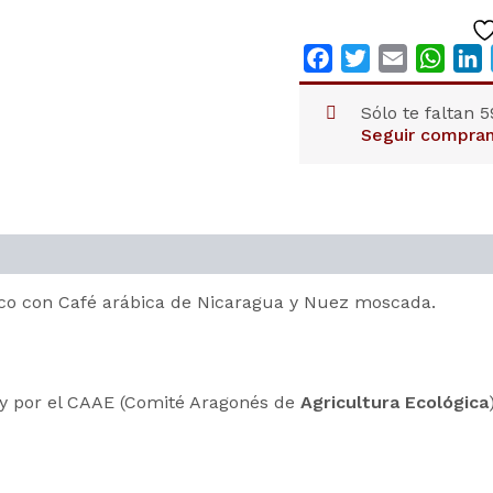
y
NUEZ
MOSCADA
Facebook
Twitter
Email
What
L
cantidad
Sólo te faltan
5
Seguir compra
nco con Café arábica de Nicaragua y Nuez moscada.
 y por el CAAE (Comité Aragonés de
Agricultura Ecológica