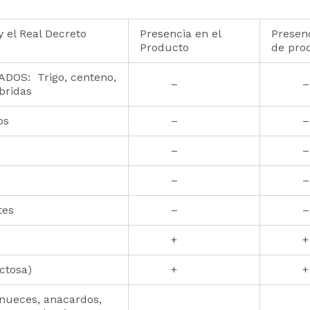
 el Real Decreto
Presencia en el
Presenc
Producto
de pro
OS: Trigo, centeno,
–
–
bridas
os
–
–
–
–
–
–
tes
–
–
+
+
ctosa)
+
+
nueces, anacardos,