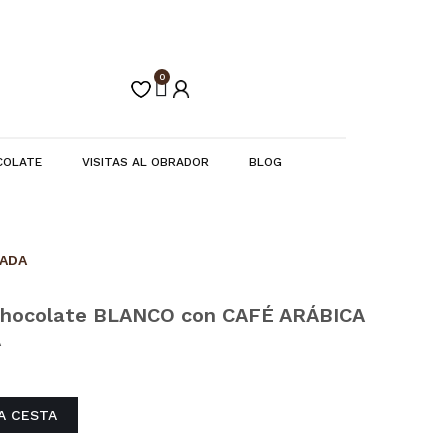
0
Carrito
COLATE
VISITAS AL OBRADOR
BLOG
CADA
Chocolate BLANCO con CAFÉ ARÁBICA
A
LA CESTA