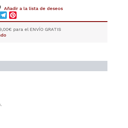
Añadir a la lista de deseos
sApp
inkedIn
Telegram
Pinterest
9,00
€
para el ENVÍO GRATIS
ndo
).