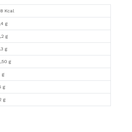
8 Kcal
,4 g
,2 g
,3 g
,50 g
1 g
5 g
2 g