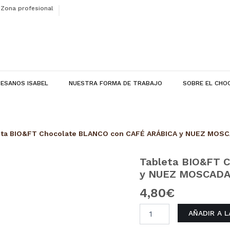
Zona profesional
ESANOS ISABEL
NUESTRA FORMA DE TRABAJO
SOBRE EL CHO
eta BIO&FT Chocolate BLANCO con CAFÉ ARÁBICA y NUEZ MOS
Tableta BIO&FT 
Tableta
BIO&FT
y NUEZ MOSCAD
Chocolate
4,80
€
BLANCO
con
CAFÉ
AÑADIR A 
ARÁBICA