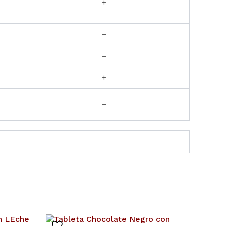
+
–
–
+
–