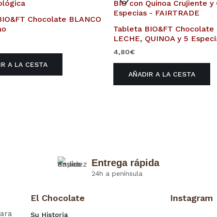
 BIO&FT Chocolate BLANCO
ao
Tableta BIO&FT Chocolate
LECHE, QUINOA y 5 Especi
4,80
€
IR A LA CESTA
AÑADIR A LA CESTA
Entrega rápida
24h a península
El Chocolate
Instagram
ara
Su Historia