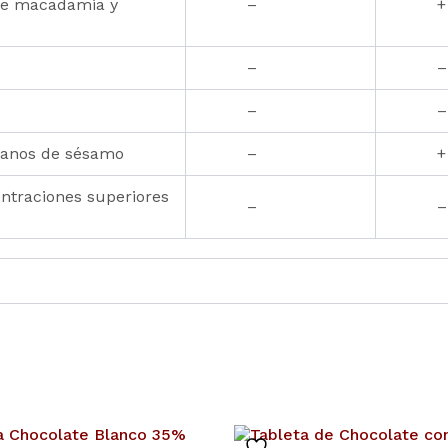
 de macadamia y
–
+
–
–
–
–
ranos de sésamo
–
+
traciones superiores
–
–