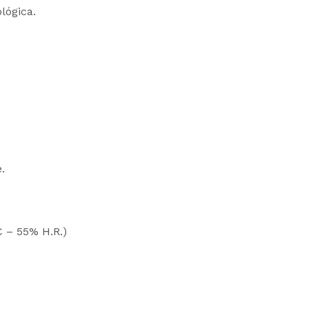
lógica.
.
C – 55% H.R.)