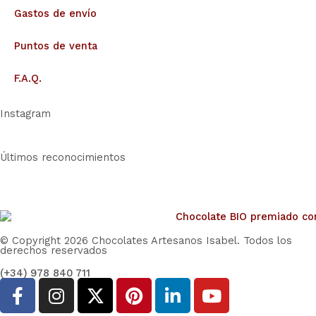
Gastos de envío
Puntos de venta
F.A.Q.
Instagram
Últimos reconocimientos
© Copyright 2026 Chocolates Artesanos Isabel. Todos los
derechos reservados
(+34) 978 840 711
F
I
X
P
L
Y
a
n
-
i
i
o