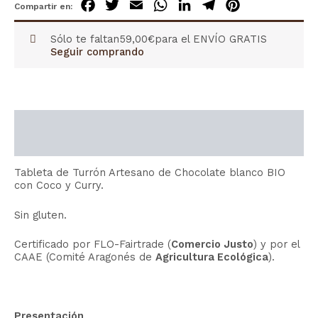
Facebook
Twitter
Email
WhatsApp
LinkedIn
Telegram
Pinterest
Sólo te faltan
59,00
€
para el ENVÍO GRATIS
Seguir comprando
Descripción
Información adicional
Tableta de Turrón Artesano de Chocolate blanco BIO
con Coco y Curry.
Sin gluten.
Certificado por FLO-Fairtrade (
Comercio Justo
) y por el
CAAE (Comité Aragonés de
Agricultura Ecológica
).
Presentación