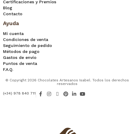
Certificaciones y Premios
Blog
Contacto
Ayuda
Mi cuenta
Condiciones de venta
Seguimiento de pedido
Métodos de pago
Gastos de envío
Puntos de venta
F.A.Q.
© Copyright 2026 Chocolates Artesanos Isabel. Todos los derechos
reservados
F
I
X
P
L
Y
(+34) 978 840 711
a
n
-
i
i
o
c
s
t
n
n
u
e
t
w
t
k
t
b
a
i
e
e
u
o
g
t
r
d
b
o
r
t
e
i
e
k
a
e
s
n
-
m
r
t
-