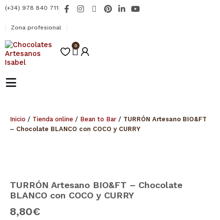
Ir
F
I
X
P
L
Y
(+34) 978 840 711
al
a
n
-
i
i
o
contenido
c
s
t
n
n
u
Zona profesional
e
t
w
t
k
t
b
a
i
e
e
u
o
0
g
t
r
d
b
Carrito
o
r
t
e
i
e
k
a
e
s
n
-
m
r
t
-
f
i
n
Inicio
/
Tienda online
/
Bean to Bar
/
TURRÓN Artesano BIO&FT
– Chocolate BLANCO con COCO y CURRY
TURRÓN Artesano BIO&FT – Chocolate
BLANCO con COCO y CURRY
8,80
€