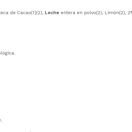
teca de Cacao(1)(2),
Leche
entera en polvo(2), Limón(2), 2%
lógica.
.