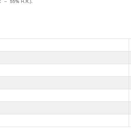
ºC – 55% H.R.).