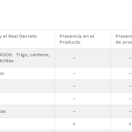
 el Real Decreto
Presencia en el
Presenc
Producto
de pro
OS: Trigo, centeno,
–
–
bridas
os
–
–
–
–
–
–
tes
–
–
+
+