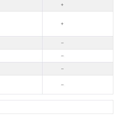
+
+
–
–
–
–