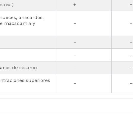
ctosa)
+
+
nueces, anacardos,
 de macadamia y
–
+
–
–
–
–
ranos de sésamo
–
–
traciones superiores
–
–