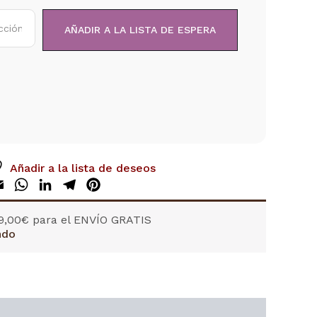
Añadir a la lista de deseos
ok
tter
Email
WhatsApp
LinkedIn
Telegram
Pinterest
9,00
€
para el ENVÍO GRATIS
ndo