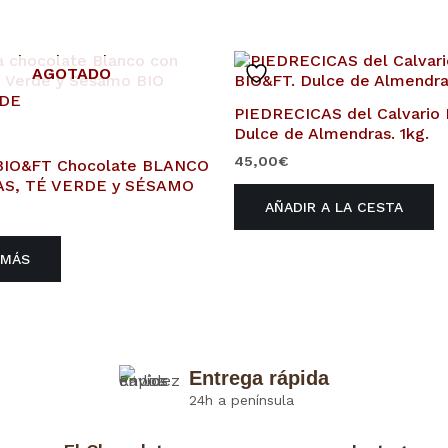
AGOTADO
PIEDRECICAS del Calvario 
Dulce de Almendras. 1kg.
45,00
€
 BIO&FT Chocolate BLANCO
AS, TÉ VERDE y SÉSAMO
AÑADIR A LA CESTA
 MÁS
Entrega rápida
24h a península