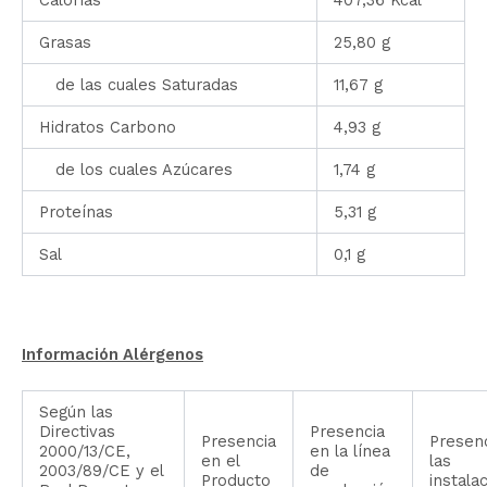
Calorías
407,36 Kcal
Grasas
25,80 g
de las cuales Saturadas
11,67 g
Hidratos Carbono
4,93 g
de los cuales Azúcares
1,74 g
Proteínas
5,31 g
Sal
0,1 g
Información Alérgenos
Según las
Directivas
Presencia
Presencia
Presen
2000/13/CE,
en la línea
en el
las
2003/89/CE y el
de
Producto
instala