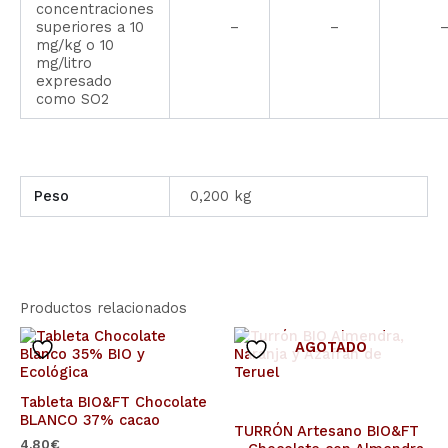
concentraciones
superiores a 10
–
–
mg/kg o 10
mg/litro
expresado
como SO2
Peso
0,200 kg
Productos relacionados
AGOTADO
Tableta BIO&FT Chocolate
BLANCO 37% cacao
TURRÓN Artesano BIO&FT
4,80
€