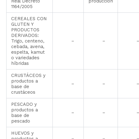
Real Decreto
producción
1164/2005
CEREALES CON
GLUTEN Y
PRODUCTOS
DERIVADOS:
Trigo, centeno,
–
–
cebada, avena,
espelta, kamut
o variedades
híbridas
CRUSTÁCEOS y
productos a
–
–
base de
crustáceos
PESCADO y
productos a
–
–
base de
pescado
HUEVOS y
productos a
–
–