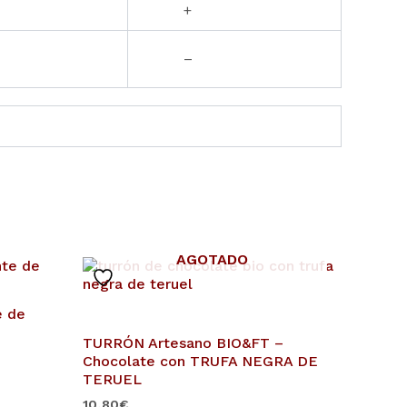
+
–
AGOTADO
e de
TURRÓN Artesano BIO&FT –
Chocolate con TRUFA NEGRA DE
TERUEL
10,80
€