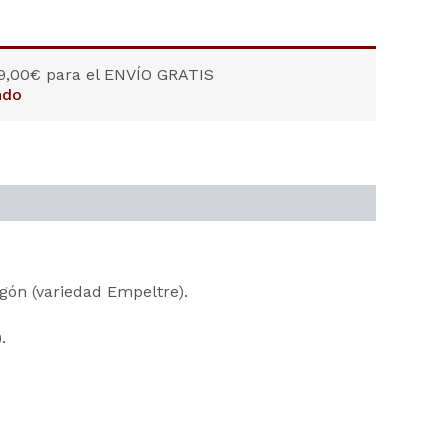
9,00
€
para el ENVÍO GRATIS
ndo
agón (variedad Empeltre).
).