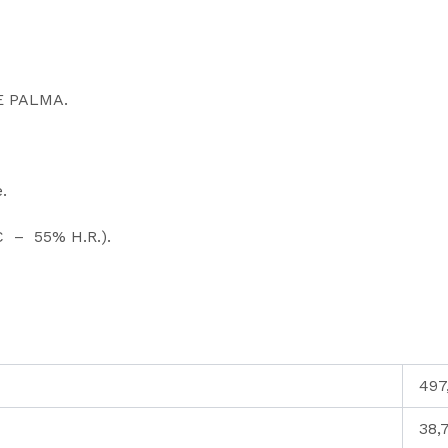
E PALMA.
.
ºC – 55% H.R.).
497
38,