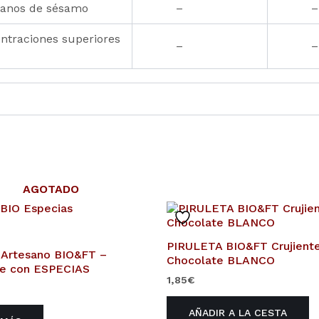
ranos de sésamo
–
–
traciones superiores
–
–
AGOTADO
PIRULETA BIO&FT Crujient
Artesano BIO&FT –
Chocolate BLANCO
te con ESPECIAS
1,85
€
AÑADIR A LA CESTA