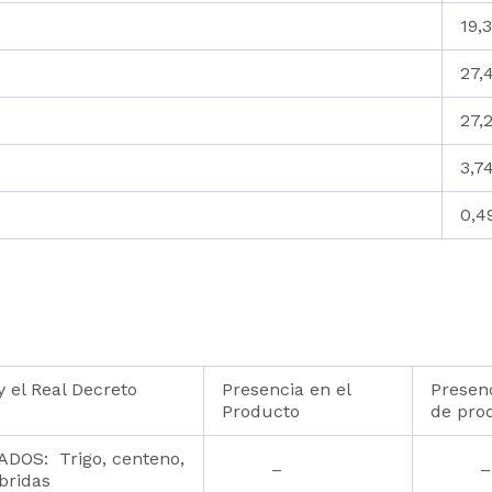
19,
27,
27,
3,7
0,4
 el Real Decreto
Presencia en el
Presenc
Producto
de pro
OS: Trigo, centeno,
–
–
bridas