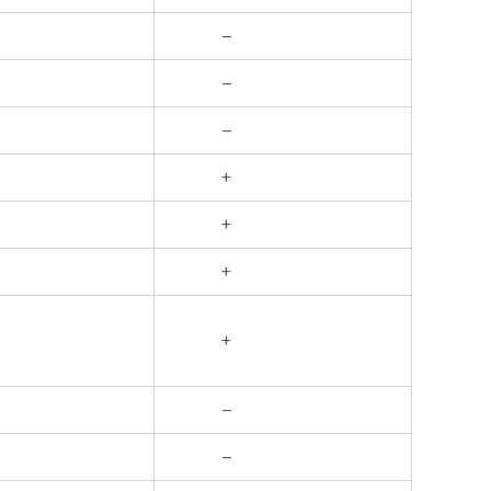
–
–
–
+
+
+
+
–
–