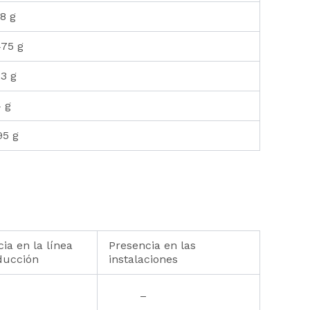
38 g
475 g
23 g
4 g
95 g
ia en la línea
Presencia en las
ducción
instalaciones
–