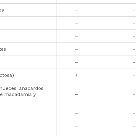
os
–
–
–
–
–
–
tes
–
–
–
–
ctosa)
+
+
nueces, anacardos,
 de macadamia y
–
+
–
–
–
–