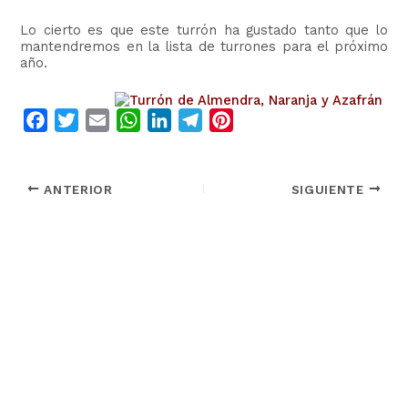
Lo cierto es que este turrón ha gustado tanto que lo
mantendremos en la lista de turrones para el próximo
año.
F
T
E
W
L
T
P
a
w
m
h
i
e
i
c
i
a
a
n
l
n
ANTERIOR
SIGUIENTE
e
t
i
t
k
e
t
b
t
l
s
e
g
e
o
e
A
d
r
r
o
r
p
I
a
e
k
p
n
m
s
t