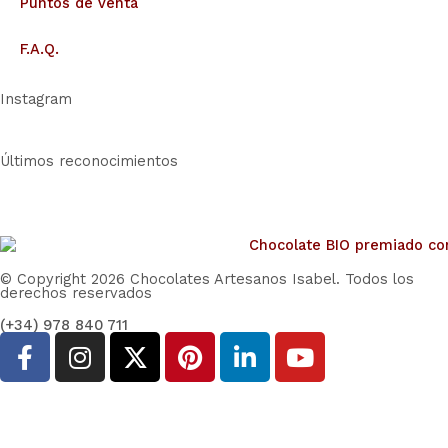
Puntos de venta
F.A.Q.
Instagram
Últimos reconocimientos
© Copyright 2026 Chocolates Artesanos Isabel. Todos los
derechos reservados
(+34) 978 840 711
F
I
X
P
L
Y
a
n
-
i
i
o
c
s
t
n
n
u
e
t
w
t
k
t
b
a
i
e
e
u