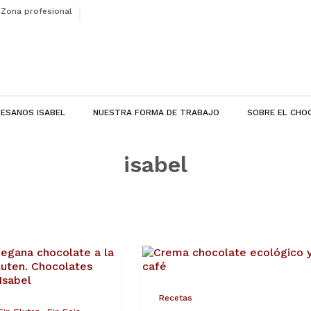
Zona profesional
ESANOS ISABEL
NUESTRA FORMA DE TRABAJO
SOBRE EL CHO
isabel
A
RECETA
te
Crema
para
untar
Recetas
de
,