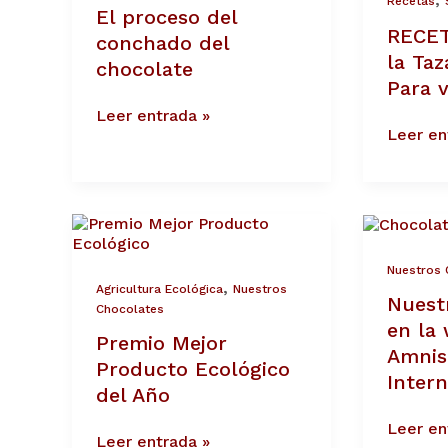
Recetas
El proceso del
chocolate
Sin
RECET
gluten.
conchado del
Para
la Taz
chocolate
veganos
Para 
Leer entrada »
Leer en
Premio
Nuestro
Mejor
chocola
Producto
en
Nuestros 
Ecológico
la
,
Agricultura Ecológica
Nuestros
Nuest
del
web
Chocolates
Año
de
en la
Premio Mejor
Amnistí
Amnis
Internac
Producto Ecológico
Intern
del Año
Leer en
Leer entrada »