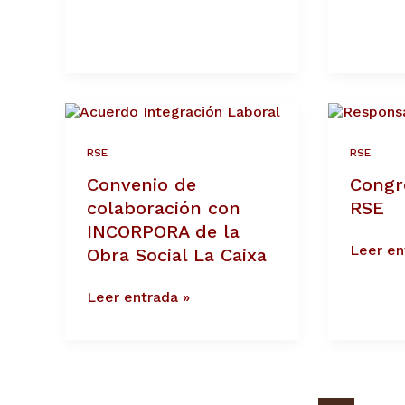
Convenio
Congre
de
Naciona
colaboración
RSE
RSE
RSE
con
Convenio de
Congr
INCORPORA
de
colaboración con
RSE
la
INCORPORA de la
Obra
Leer en
Obra Social La Caixa
Social
La
Caixa
Leer entrada »