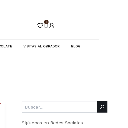
Buscar
C
a
t
e
0
Carrito
g
o
r
í
COLATE
VISITAS AL OBRADOR
BLOG
a
s
Síguenos en Redes Sociales