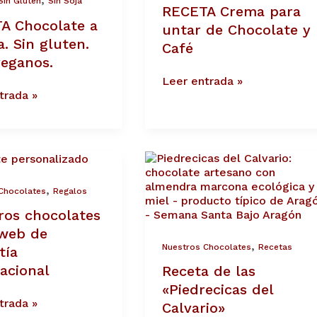
Sin Gluten
Sin Soja
RECETA Crema para
Chocolate
A Chocolate a
y
untar de Chocolate y
Café
a. Sin gluten.
Café
.
veganos.
Leer entrada »
trada »
s
Receta
tes
de
las
,
Chocolates
Regalos
«Piedrecicas
ros chocolates
del
Calvario»
 web de
a
,
Nuestros Chocolates
Recetas
tía
ional
acional
Receta de las
«Piedrecicas del
trada »
Calvario»