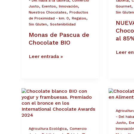
- Del haba a la tableta
Comercio
tableta
C
BIO
BIO
,
,
,
Justo
Eventos
Innovación
Gourmet
al
,
Nuestros Chocolates
Productos
Sin Gluten
85%
,
,
de Proximidad - km. 0
Regalos
NUEVA
,
Sin Gluten
Sostenibilidad
Choco
Monas de Pascua de
al 85
Chocolate BIO
Leer en
Leer entrada »
Nuestro
Chocola
Chocolate
Artesan
BIO,
Isabel
premiado
en
Agricultur
en
Aliment
- Del haba
los
2024
,
Justo
Ev
International
,
Agricultura Ecológica
Comercio
Innovació
Chocolate