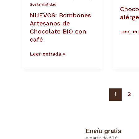
con
Sostenibilidad
Choco
café
NUEVOS: Bombones
alérg
Artesanos de
Chocolate BIO con
Leer en
café
Leer entrada »
1
2
Envío gratis
A partir de 59€