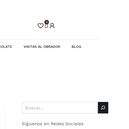
Buscar
C
a
t
e
0
Carrito
g
o
r
í
COLATE
VISITAS AL OBRADOR
BLOG
a
s
Síguenos en Redes Sociales