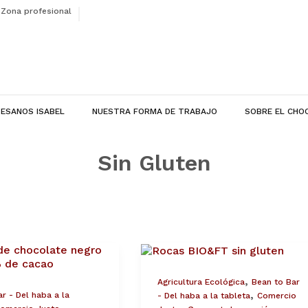
Zona profesional
ESANOS ISABEL
NUESTRA FORMA DE TRABAJO
SOBRE EL CHO
Sin Gluten
Nuevas
Rocas
crujientes
,
Agricultura Ecológica
Bean to Bar
te
con
,
r - Del haba a la
- Del haba a la tableta
Comercio
Chocolate
,