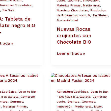
,
,
,
omercio Justo
Justo
Gourmet
Innovación
BIO
,
,
,
,
Nuestros Chocolates
Materias Primas
Medio rural
,
,
Sin Soja
Nuestros Chocolates
Productos
,
,
de Proximidad - km. 0
Sin Gluten
: Tableta de
Sostenibilidad
late negro BIO
Nuevas Rocas
%
crujientes con
Chocolate BIO
trada »
Leer entrada »
tes
Chocolates
os
Artesanos
Isabel
en
,
,
a Ecológica
Bean to Bar
Agricultura Ecológica
Bean to Bar
aria
Madrid
,
,
 a la tableta
Comercio
- Del haba a la tableta
Comercio
Fusión
,
,
,
,
,
entos
Gourmet
Justo
Eventos
Gourmet
2024
,
,
,
,
,
n
Materias Primas
Innovación
Medio rural
Mujer