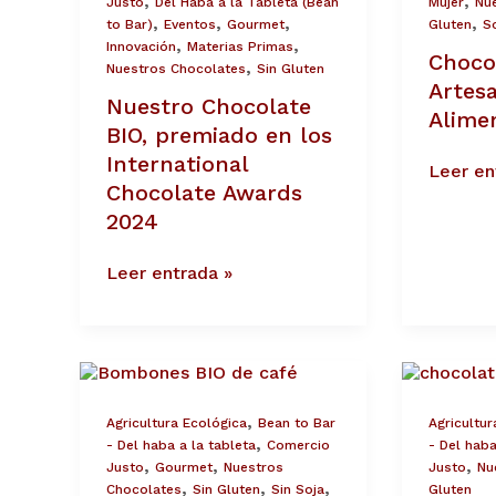
,
,
Justo
Del Haba a la Tableta (Bean
Mujer
Nu
Awards
,
,
,
,
to Bar)
Eventos
Gourmet
Gluten
So
2024
,
,
Innovación
Materias Primas
Choco
,
Nuestros Chocolates
Sin Gluten
Artesa
Nuestro Chocolate
Alime
BIO, premiado en los
International
Leer en
Chocolate Awards
2024
Leer entrada »
NUEVOS:
Chocola
Bombones
BIO
Artesanos
sin
,
Agricultura Ecológica
Bean to Bar
Agricultur
de
alérgen
,
- Del haba a la tableta
Comercio
- Del haba
Chocolate
,
,
,
Justo
Gourmet
Nuestros
Justo
Nu
BIO
,
,
,
Chocolates
Sin Gluten
Sin Soja
Gluten