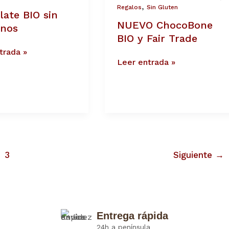
,
Regalos
Sin Gluten
late BIO sin
NUEVO ChocoBone
enos
BIO y Fair Trade
trada »
Leer entrada »
3
Siguiente
→
Entrega rápida
24h a península