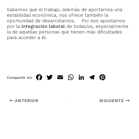
Sabemos que el trabajo, además de aportarnos una
estabilidad económica, nos ofrece también la
oportunidad de desarrollarnos. Por eso apostamos
por la
integración laboral
de todas/os, especialmente
la de aquellas personas que tienen más dificultades
para acceder a él.
Fa
Tw
Em
Wh
Lin
Tel
Pin
ce
itt
ail
ats
ke
egr
ter
bo
er
Ap
dIn
am
est
ANTERIOR
SIGUIENTE
ok
p