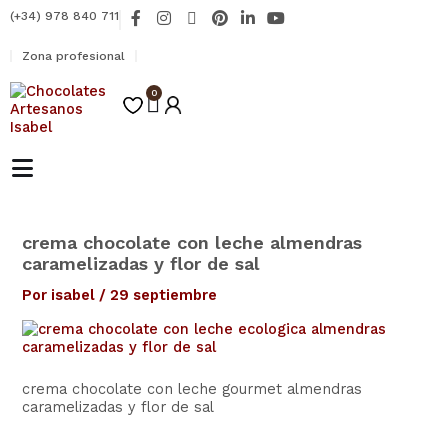
Ir
F
I
X
P
L
Y
(+34) 978 840 711
al
a
n
-
i
i
o
contenido
c
s
t
n
n
u
Zona profesional
e
t
w
t
k
t
b
a
i
e
e
u
o
0
g
t
r
d
b
Carrito
o
r
t
e
i
e
k
a
e
s
n
-
m
r
t
-
f
i
n
crema chocolate con leche almendras
caramelizadas y flor de sal
Por
isabel
/
29 septiembre
crema chocolate con leche gourmet almendras
caramelizadas y flor de sal