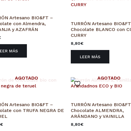
ÓN Artesano BIO&FT –
olate con Almendra,
TURRÓN Artesano BIO&FT
ANJA y AZAFRÁN
Chocolate BLANCO con C
CURRY
€
8,80
€
LEER MÁS
LEER MÁS
AGOTADO
AGOTADO
ÓN Artesano BIO&FT –
TURRÓN Artesano BIO&FT
olate con TRUFA NEGRA DE
Chocolate ALMENDRA,
UEL
ARÁNDANO y VAINILLA
0
€
8,80
€