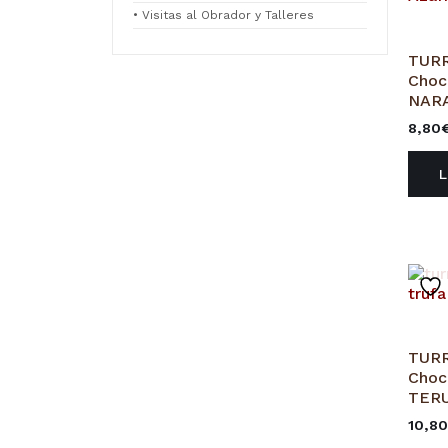
• Visitas al Obrador y Talleres
TURR
Choc
NAR
8,80
TURR
Choc
TER
10,8