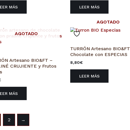
LEER MÁS
LEER MÁS
AGOTADO
AGOTADO
TURRÓN Artesano BIO&FT
Chocolate con ESPECIAS
ÓN Artesano BIO&FT –
8,80
€
INÉ CRUJIENTE y Frutos
s
LEER MÁS
€
LEER MÁS
2
→