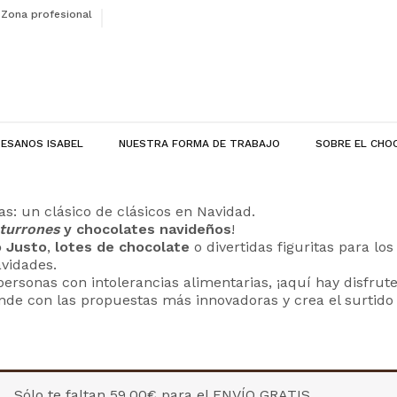
Zona profesional
ESANOS ISABEL
NUESTRA FORMA DE TRABAJO
SOBRE EL CHO
as: un clásico de clásicos en Navidad.
turrones
y chocolates navideños
!
o Justo
,
lotes de chocolate
o divertidas figuritas para lo
vidades.
rsonas con intolerancias alimentarias, ¡aquí hay disfrute
nde con las propuestas más innovadoras y crea el surtido 
Sólo te faltan
59,00
€
para el ENVÍO GRATIS