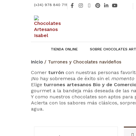
Ir
F
I
X
P
L
Y
(+34) 978 840 711
al
a
n
-
i
i
o
contenido
c
s
t
n
n
u
e
t
w
t
k
t
b
a
i
e
e
u
o
g
t
r
d
b
o
r
t
e
i
e
k
a
e
s
n
-
m
r
t
-
f
i
TIENDA ONLINE
SOBRE CHOCOLATES ART
n
Inicio
/ Turrones y Chocolates navideños
Comer
turrón
con nuestras personas favorit
¡No hay sobremesa de éxito sin el
momento
Elige
turrones artesanos Bio y de Comerci
gourmet a la bandeja más deseada de las na
Y como nuestros chocolates son aptos para pe
Acierta con los sabores más clásicos, sorpre
agua.