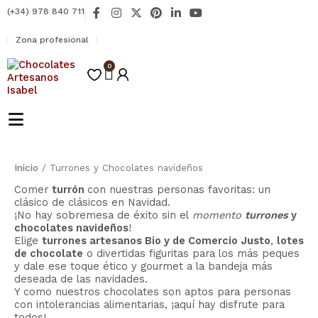
Ir
F
I
X
P
L
Y
(+34) 978 840 711
al
a
n
-
i
i
o
contenido
c
s
t
n
n
u
Zona profesional
e
t
w
t
k
t
b
a
i
e
e
u
o
0
g
t
r
d
b
Carrito
o
r
t
e
i
e
k
a
e
s
n
-
m
r
t
-
f
i
n
Inicio
/ Turrones y Chocolates navideños
Comer
turrón
con nuestras personas favoritas: un
clásico de clásicos en Navidad.
¡No hay sobremesa de éxito sin el
momento
turrones
y
chocolates navideños
!
Elige
turrones artesanos Bio y de Comercio Justo
,
lotes
de chocolate
o divertidas figuritas para los más peques
y dale ese toque ético y gourmet a la bandeja más
deseada de las navidades.
Y como nuestros chocolates son aptos para personas
con intolerancias alimentarias, ¡aquí hay disfrute para
todos!