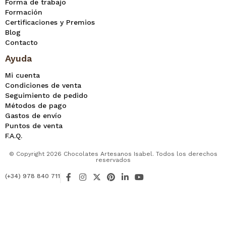
Forma de trabajo
Formación
Certificaciones y Premios
Blog
Contacto
Ayuda
Mi cuenta
Condiciones de venta
Seguimiento de pedido
Métodos de pago
Gastos de envío
Puntos de venta
F.A.Q.
© Copyright 2026 Chocolates Artesanos Isabel. Todos los derechos
reservados
F
I
X
P
L
Y
(+34) 978 840 711
a
n
-
i
i
o
c
s
t
n
n
u
e
t
w
t
k
t
b
a
i
e
e
u
o
g
t
r
d
b
o
r
t
e
i
e