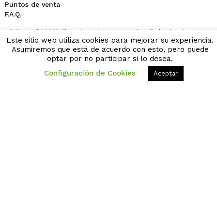
Puntos de venta
F.A.Q.
© Copyright 2026 Chocolates Artesanos Isabel. Todos los derechos
reservados
Este sitio web utiliza cookies para mejorar su experiencia.
Asumiremos que está de acuerdo con esto, pero puede
F
I
X
P
L
Y
(+34) 978 840 711
optar por no participar si lo desea.
a
n
-
i
i
o
c
s
t
n
n
u
Configuración de Cookies
Aceptar
e
t
w
t
k
t
b
a
i
e
e
u
o
g
t
r
d
b
o
r
t
e
i
e
k
a
e
s
n
-
m
r
t
-
f
i
n