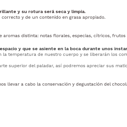
illante y su rotura será seca y limpia.
 correcto y de un contenido en grasa apropiado.
aromas distinta: notas florales, especias, cítricos, frutos
 despacio y que se asiente en la boca durante unos insta
 la temperatura de nuestro cuerpo y se liberarán los com
arte superior del paladar, así podremos apreciar sus matic
os llevar a cabo la conservación y degustación del chocol
in
er
st