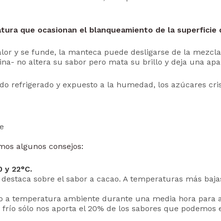
tura que ocasionan el blanqueamiento de la superficie 
or y se funde, la manteca puede desligarse de la mezcla y
a- no altera su sabor pero mata su brillo y deja una apa
sido refrigerado y expuesto a la humedad, los azúcares cri
te
amos algunos consejos:
 y 22°C.
estaca sobre el sabor a cacao. A temperaturas más bajas d
a temperatura ambiente durante una media hora para as
 frío sólo nos aporta el 20% de los sabores que podemos 