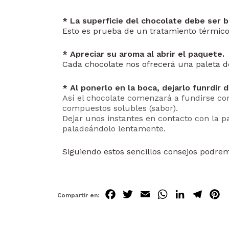
* La superficie del chocolate debe ser br
Esto es prueba de un tratamiento térmico
* Apreciar su aroma al abrir el paquete.
Cada chocolate nos ofrecerá una paleta de 
* Al ponerlo en la boca, dejarlo funrdir
Así el chocolate comenzará a fundirse con
compuestos solubles (sabor).
Dejar unos instantes en contacto con la p
paladeándolo lentamente.
Siguiendo estos sencillos consejos podrem
Fa
Tw
Em
Wh
Lin
Tel
P
ce
itt
ail
ats
ke
egr
t
bo
er
Ap
dIn
am
e