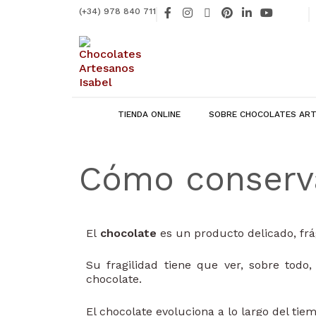
Ir
F
I
X
P
L
Y
(+34) 978 840 711
al
a
n
-
i
i
o
contenido
c
s
t
n
n
u
e
t
w
t
k
t
b
a
i
e
e
u
o
g
t
r
d
b
o
r
t
e
i
e
k
a
e
s
n
-
m
r
t
-
f
i
TIENDA ONLINE
SOBRE CHOCOLATES ART
n
Cómo conserva
El
chocolate
es un producto delicado, frá
Su fragilidad tiene que ver, sobre tod
chocolate.
El chocolate evoluciona a lo largo del ti