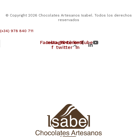
© Copyright 2026 Chocolates Artesanos Isabel. Todos los derechos
reservados
(+34) 978 840 711
Facebook-
Instagram
Pinterest
X-
Linkedin-
Youtube
f
twitter
in