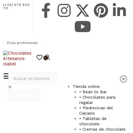
Ir
F
I
X
Y
P
L
(+34) 978 840
al
711
contenido
a
n
-
o
i
i
c
s
t
u
n
n
Zona profesional
e
t
w
t
t
k
0
Carrito
b
a
i
u
e
e
Buscar
o
g
t
b
r
d
Tienda online
• Bean to Bar
o
r
t
e
e
i
BUSCAR
• Chocolates para
regalar
k
a
e
s
n
• Piedrecicas del
Calvario
• Tabletas de
-
m
r
t
-
chocolate
• Cremas de chocolate