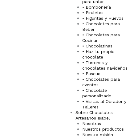
para untar
f
i
• Bombonería
• Piruletas
• Figuritas y Huevos
n
• Chocolates para
Beber
• Chocolates para
Cocinar
• Chocolatinas
• Haz tu propio
chocolate
• Turrones y
chocolates navideños
• Pascua
• Chocolates para
eventos
• Chocolate
personalizado
• Visitas al Obrador y
Talleres
Sobre Chocolates
Artesanos Isabel
Nosotras
Nuestros productos
Nuestra misión