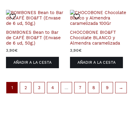
BOMBONES Bean to Bar
CHOCOBONE BIO&FT
de CAFÉ BIO&FT (Envase
Chocolate BLANCO y
de 6 ud, 50g.)
Almendra caramelizada
3,90
€
3,90
€
AÑADIR A LA CESTA
AÑADIR A LA CESTA
1
2
3
4
…
7
8
9
→