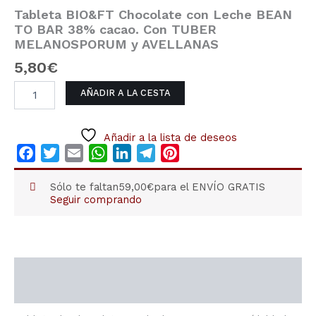
TO
Tableta BIO&FT Chocolate con Leche BEAN
BAR
TO BAR 38% cacao. Con TUBER
38%
MELANOSPORUM y AVELLANAS
cacao.
Con
5,80
€
TUBER
MELANOSPORUM
AÑADIR A LA CESTA
y
AVELLANAS
cantidad
Añadir a la lista de deseos
Facebook
Twitter
Email
WhatsApp
LinkedIn
Telegram
Pinterest
Sólo te faltan
59,00
€
para el ENVÍO GRATIS
Seguir comprando
Descripción
Información adicional