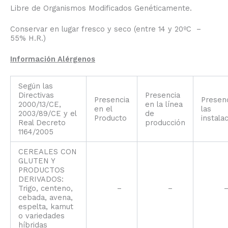
Libre de Organismos Modificados Genéticamente.
Conservar en lugar fresco y seco (entre 14 y 20ºC –
55% H.R.)
Información Alérgenos
Según las
Directivas
Presencia
Presencia
Presen
2000/13/CE,
en la línea
en el
las
2003/89/CE y el
de
Producto
instala
Real Decreto
producción
1164/2005
CEREALES CON
GLUTEN Y
PRODUCTOS
DERIVADOS:
Trigo, centeno,
–
–
cebada, avena,
espelta, kamut
o variedades
híbridas