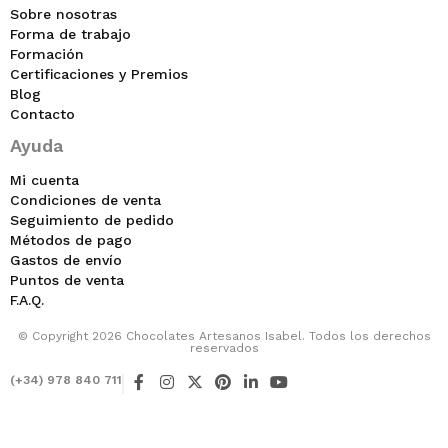
Sobre nosotras
Forma de trabajo
Formación
Certificaciones y Premios
Blog
Contacto
Ayuda
Mi cuenta
Condiciones de venta
Seguimiento de pedido
Métodos de pago
Gastos de envío
Puntos de venta
F.A.Q.
© Copyright 2026 Chocolates Artesanos Isabel. Todos los derechos
reservados
F
I
X
P
L
Y
(+34) 978 840 711
a
n
-
i
i
o
c
s
t
n
n
u
e
t
w
t
k
t
b
a
i
e
e
u