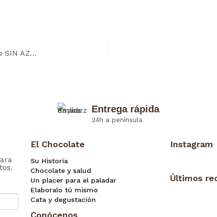
Nuevo producto: Gotas de Chocolate 100% cacao SIN AZÚCAR
Entrega rápida
24h a península
El Chocolate
Instagram
ara
Su Historia
tos.
Chocolate y salud
Últimos re
Un placer para el paladar
Elaboralo tú mismo
Cata y degustación
Conócenos